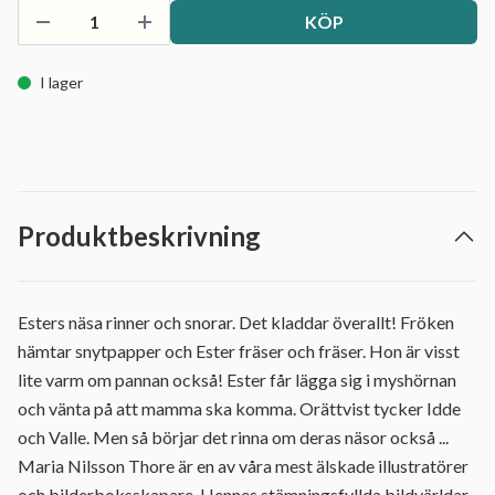
KÖP
I lager
Produktbeskrivning
Esters näsa rinner och snorar. Det kladdar överallt! Fröken
hämtar snytpapper och Ester fräser och fräser. Hon är visst
lite varm om pannan också! Ester får lägga sig i myshörnan
och vänta på att mamma ska komma. Orättvist tycker Idde
och Valle. Men så börjar det rinna om deras näsor också ...
Maria Nilsson Thore är en av våra mest älskade illustratörer
och bilderboksskapare. Hennes stämningsfyllda bildvärldar