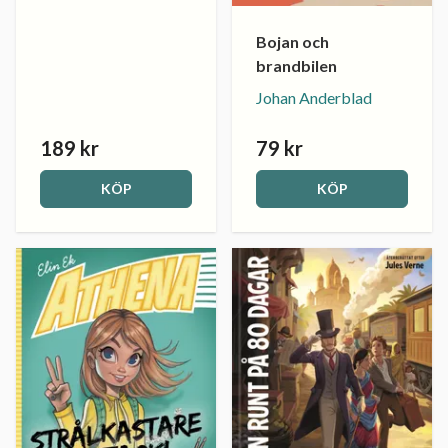
Bojan och
brandbilen
Johan Anderblad
189 kr
79 kr
KÖP
KÖP