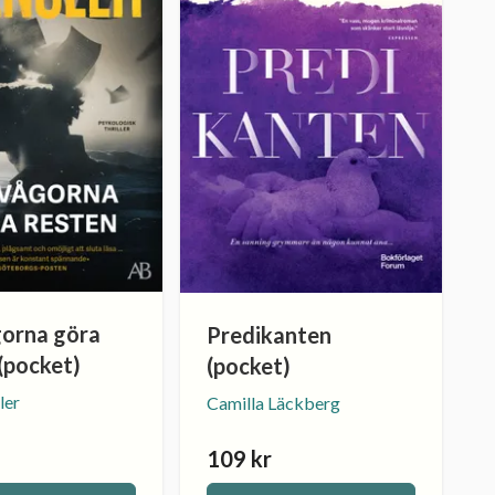
gorna göra
Predikanten
(pocket)
(pocket)
ler
Camilla Läckberg
109 kr