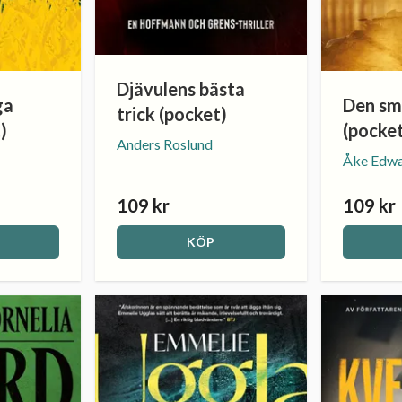
Djävulens bästa
ga
Den sm
trick (pocket)
)
(pocke
Anders Roslund
Åke Edw
109 kr
109 kr
KÖP