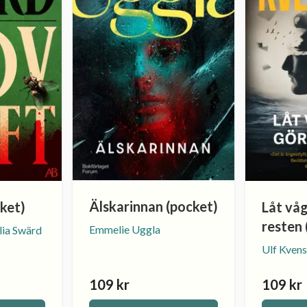
Älskarinnan (pocket)
ket)
Låt vå
resten 
Emmelie Uggla
lia Swärd
Ulf Kvens
109 kr
109 kr