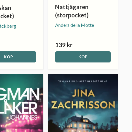
Nattjägaren
skan
(storpocket)
ocket)
Anders de la Motte
Läckberg
139 kr
KÖP
KÖP