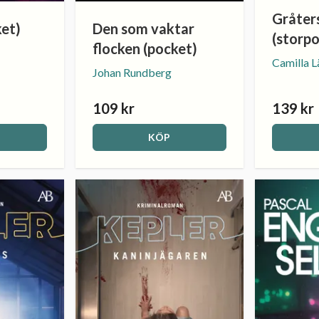
Gråter
ket)
Den som vaktar
(storp
flocken (pocket)
Camilla 
Johan Rundberg
109 kr
139 kr
KÖP