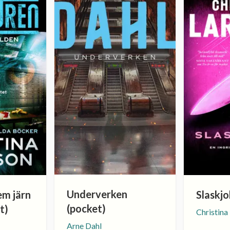
Underverken
em järn
Slaskjo
(pocket)
t)
Christina
Arne Dahl