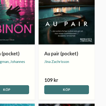
 (pocket)
Au pair (pocket)
ngman, Johannes
Jina Zachrisson
109 kr
KÖP
KÖP