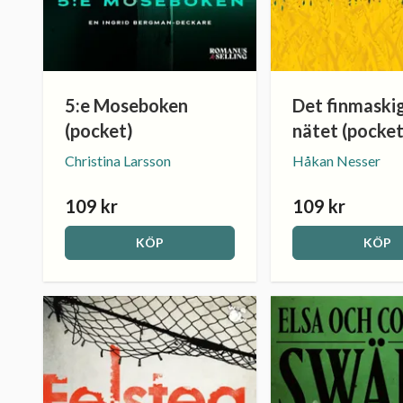
5:e Moseboken
Det finmaski
(pocket)
nätet (pocket
Christina Larsson
Håkan Nesser
109 kr
109 kr
KÖP
KÖP