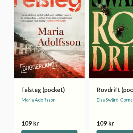
Felsteg (pocket)
Rovdrift (poc
Maria Adolfsson
Elsa Swärd, Corne
109 kr
109 kr