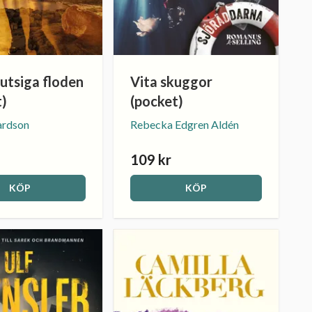
utsiga floden
Vita skuggor
t)
(pocket)
ardson
Rebecka Edgren Aldén
109 kr
KÖP
KÖP