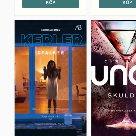
KÖP
KÖP