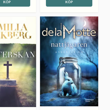
KÖP
KÖP