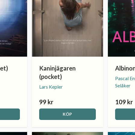
et)
Kaninjägaren
Albinon
(pocket)
Pascal E
Selåker
Lars Kepler
99 kr
109 kr
KÖP