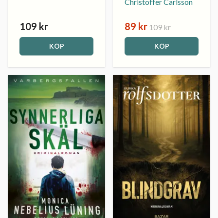
Christoffer Carlsson
109 kr
89 kr
109 kr
KÖP
KÖP