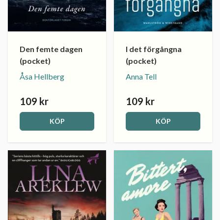
Den femte dagen
I det förgångna
(pocket)
(pocket)
Åsa Hellberg
Anna Tell
109 kr
109 kr
KÖP
KÖP