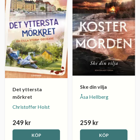
Ske din vilja
Det yttersta
Åsa Hellberg
mörkret
Christoffer Holst
249 kr
259 kr
KÖP
KÖP