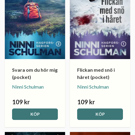
Svara om du hör mig
Flickan med snö i
(pocket)
håret (pocket)
Ninni Schulman
Ninni Schulman
109 kr
109 kr
KÖP
KÖP