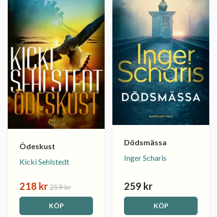
Dödsmässa
Ödeskust
Inger Scharis
Kicki Sehlstedt
218 kr
259 kr
259 kr
KÖP
KÖP