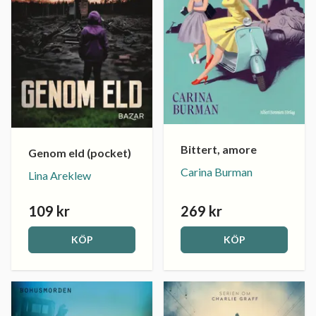
Bittert, amore
Genom eld (pocket)
Carina Burman
Lina Areklew
109 kr
269 kr
KÖP
KÖP