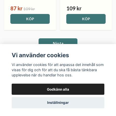
87 kr
109 kr
109 kr
KÖP
KÖP
Nästa
Vi använder cookies
Visar sida 1 av 7, totalt 336 produkter
Vi använder cookies för att anpassa det innehåll som
visas för dig och för att du ska få bästa tänkbara
Mysterier, spänning och samhällsfrågor som engagerar.
upplevelse när du handlar hos oss.
Handplockade deckare från Svalans bokhandel.
Godkänn alla
Inställningar