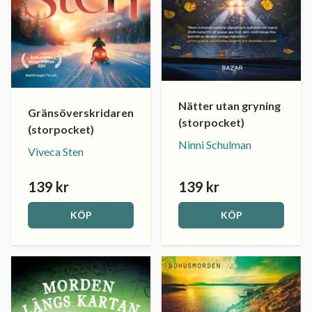
Nätter utan gryning
Gränsöverskridaren
(storpocket)
(storpocket)
Ninni Schulman
Viveca Sten
139 kr
139 kr
KÖP
KÖP