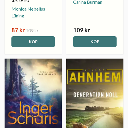
Carina Burman
Monica Nebelius
Lüning
87 kr
109 kr
109 kr
KÖP
KÖP