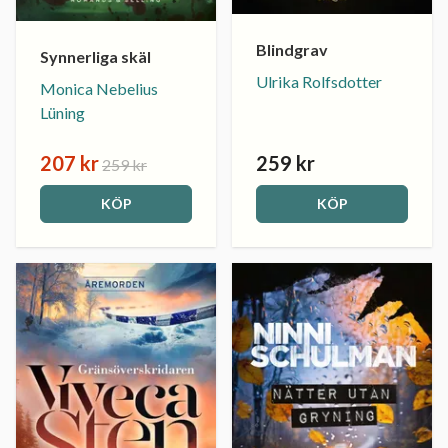
Blindgrav
Synnerliga skäl
Ulrika Rolfsdotter
Monica Nebelius
Lüning
207 kr
259 kr
259 kr
KÖP
KÖP