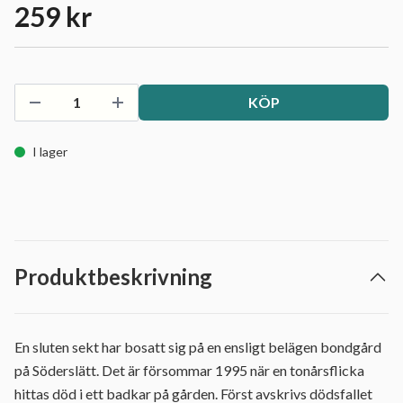
259 kr
KÖP
I lager
Produktbeskrivning
En sluten sekt har bosatt sig på en ensligt belägen bondgård
på Söderslätt. Det är försommar 1995 när en tonårsflicka
hittas död i ett badkar på gården. Först avskrivs dödsfallet