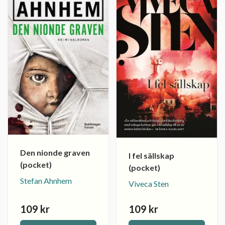
Den nionde graven
I fel sällskap
(pocket)
(pocket)
Stefan Ahnhem
Viveca Sten
109 kr
109 kr