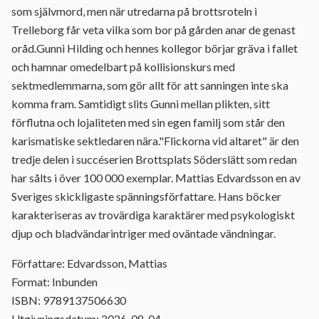
som självmord, men när utredarna på brottsroteln i
Trelleborg får veta vilka som bor på gården anar de genast
oråd.Gunni Hilding och hennes kollegor börjar gräva i fallet
och hamnar omedelbart på kollisionskurs med
sektmedlemmarna, som gör allt för att sanningen inte ska
komma fram. Samtidigt slits Gunni mellan plikten, sitt
förflutna och lojaliteten med sin egen familj som står den
karismatiske sektledaren nära."Flickorna vid altaret" är den
tredje delen i succéserien Brottsplats Söderslätt som redan
har sålts i över 100 000 exemplar. Mattias Edvardsson en av
Sveriges skickligaste spänningsförfattare. Hans böcker
karakteriseras av trovärdiga karaktärer med psykologiskt
djup och bladvändarintriger med oväntade vändningar.
Författare: Edvardsson, Mattias
Format: Inbunden
ISBN: 9789137506630
Utgivningsdatum: 2026-08-04