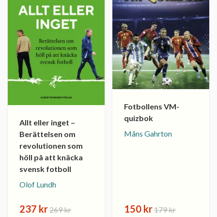
Fotbollens VM-
quizbok
Allt eller inget –
Måns Gahrton
Berättelsen om
revolutionen som
höll på att knäcka
svensk fotboll
Olof Lundh
237 kr
150 kr
269 kr
179 kr