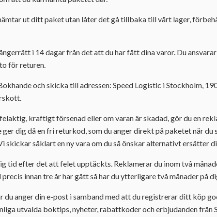
mtar ut ditt paket utan låter det gå tillbaka till vårt lager, förbehå
 ångerrätt i 14 dagar från det att du har fått dina varor. Du ansvara
rto för returen.
 Bokhande och skicka till adressen: Speed Logistic i Stockholm, 19
rskott.
elaktig, kraftigt försenad eller om varan är skadad, gör du en rekl
e ger dig då en fri returkod, som du anger direkt på paketet när du 
Vi skickar såklart en ny vara om du så önskar alternativt ersätter d
g tid efter det att felet upptäckts. Reklamerar du inom två månad
l precis innan tre år har gått så har du ytterligare två månader på d
r du anger din e-post i samband med att du registrerar ditt köp go
liga utvalda boktips, nyheter, rabattkoder och erbjudanden från S