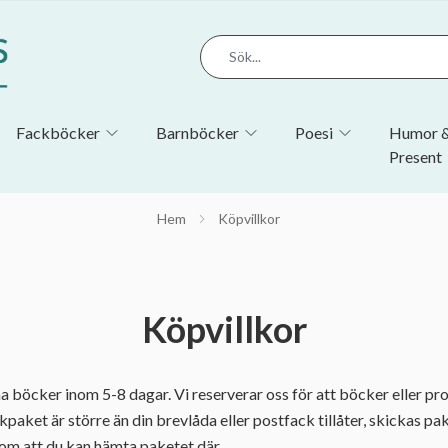
Fackböcker
Barnböcker
Poesi
Humor 
Present
Hem
Köpvillkor
Köpvillkor
 böcker inom 5-8 dagar. Vi reserverar oss för att böcker eller prod
okpaket är större än din brevlåda eller postfack tillåter, skickas pak
 om att du kan hämta paketet där.