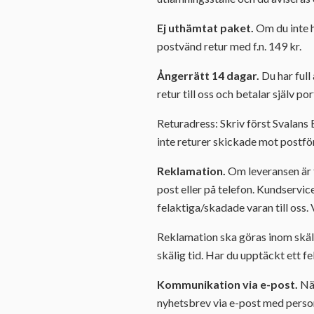
Ej uthämtat paket.
Om du inte hä
postvänd retur med f.n. 149 kr.
Ångerrätt 14 dagar.
Du har full
retur till oss och betalar själv po
Returadress: Skriv först Svalans
inte returer skickade mot postfö
Reklamation.
Om leveransen är f
post eller på telefon. Kundservic
felaktiga/skadade varan till oss. 
Reklamation ska göras inom skäli
skälig tid. Har du upptäckt ett fe
Kommunikation via e-post.
Nä
nyhetsbrev via e-post med person