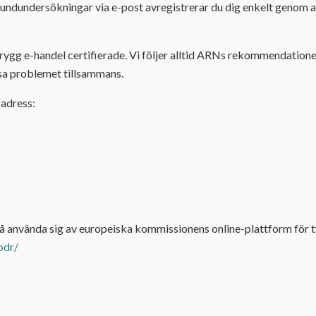
kundundersökningar via e-post avregistrerar du dig enkelt genom av
gg e-handel certifierade. Vi följer alltid ARNs rekommendationer
ösa problemet tillsammans.
 adress:
å använda sig av europeiska kommissionens online-plattform för tv
odr/