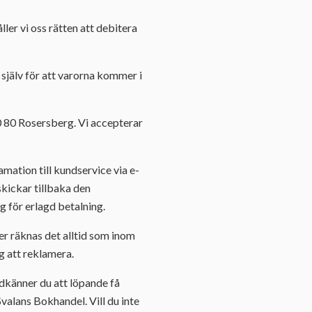
ller vi oss rätten att debitera
r själv för att varorna kommer i
0 80 Rosersberg. Vi accepterar
amation till kundservice via e-
skickar tillbaka den
ig för erlagd betalning.
er räknas det alltid som inom
ig att reklamera.
dkänner du att löpande få
valans Bokhandel. Vill du inte