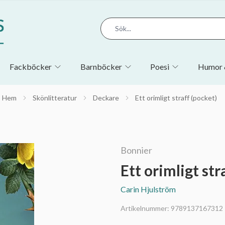
Fackböcker
Barnböcker
Poesi
Humor 
Hem
Skönlitteratur
Deckare
Ett orimligt straff (pocket)
Bonnier
Ett orimligt str
Carin Hjulström
Artikelnummer:
9789137167312