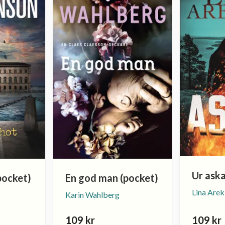
Ur aska
pocket)
En god man (pocket)
Lina Are
Karin Wahlberg
109 kr
109 kr