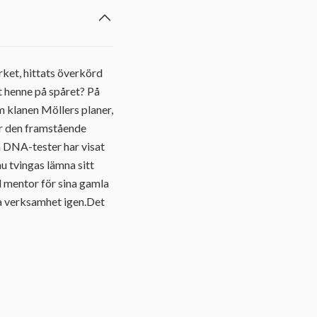
rket, hittats överkörd
t henne på spåret? På
om klanen Möllers planer,
er den framstående
 DNA-tester har visat
u tvingas lämna sitt
l mentor för sina gamla
la verksamhet igen.Det