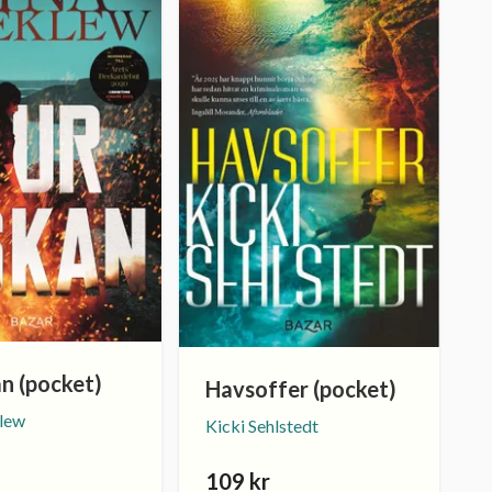
n (pocket)
Havsoffer (pocket)
klew
Kicki Sehlstedt
109 kr