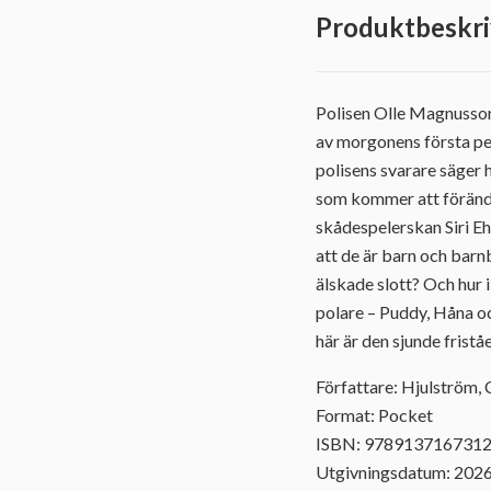
Produktbeskri
Polisen Olle Magnusson 
av morgonens första pen
polisens svarare säger h
som kommer att förändra
skådespelerskan Siri E
att de är barn och barn
älskade slott? Och hur 
polare – Puddy, Håna oc
här är den sjunde fristå
Författare: Hjulström, 
Format: Pocket
ISBN: 978913716731
Utgivningsdatum: 202