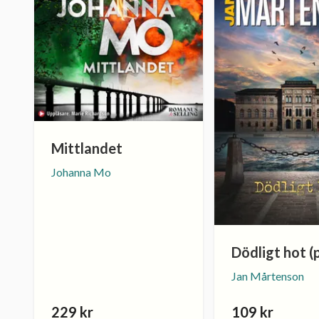
Mittlandet
Johanna Mo
Dödligt hot (
Jan Mårtenson
229 kr
109 kr