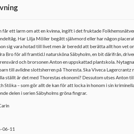
vning
får ett larm om att en kvinna, ingift i det fruktade Folkhemsnätve
deltåg. Har Lilja Möller begått självmord eller har någon placera
on sig vara hotad till livet men är beredd att berätta allt hon vet 
 Bro för all framtid.I natursköna Säbyholm, en bit därifrån, driv
hrensvärd och brorsonen Anton en uppskattad plantskola. Nytagna
barn till avlidne slottsherren på Thoresta. Ska Viveca Lagercrantz n
illa ställt är det med Thorestas ekonomi? Dessutom utses Anton til
h Stöka – som gör allt de kan för att locka in honom i sin kriminel
ende delen i serien Säbyholms gröna fingrar.
Carin
2
6-06-11