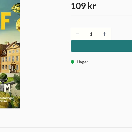
109 kr
I lager