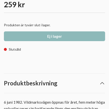
259 kr
Produkten är tyvärr slut i lager.
Ej i lager
Slutsåld
Produktbeskrivning
6 juni 1982. Vildmarksvägen öppnas för året, fem meter höga
snövallar reser sig fortfarande längs den ensliga sträckan