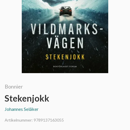
Bonnier
Stekenjokk
Johannes Selåker
Artikelnummer:
9789137163055