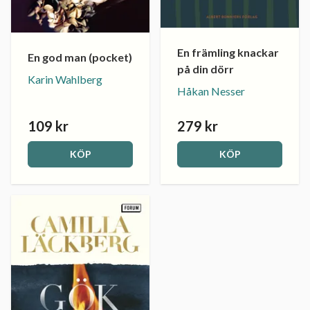
En främling knackar
En god man (pocket)
på din dörr
Karin Wahlberg
Håkan Nesser
109 kr
279 kr
KÖP
KÖP