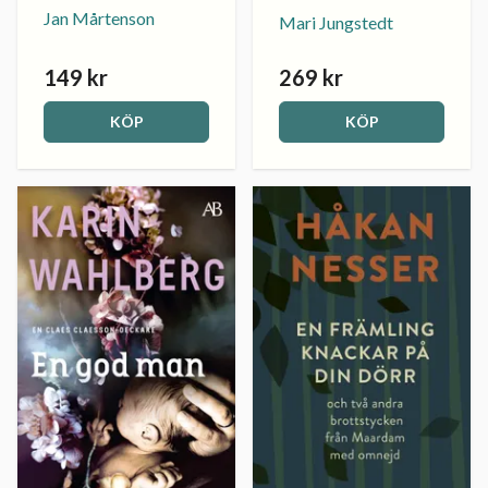
Jan Mårtenson
Mari Jungstedt
149 kr
269 kr
KÖP
KÖP