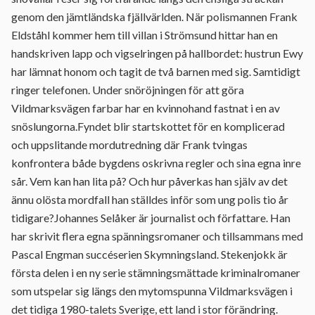
genom den jämtländska fjällvärlden. När polismannen Frank
Eldståhl kommer hem till villan i Strömsund hittar han en
handskriven lapp och vigselringen på hallbordet: hustrun Ewy
har lämnat honom och tagit de två barnen med sig. Samtidigt
ringer telefonen. Under snöröjningen för att göra
Vildmarksvägen farbar har en kvinnohand fastnat i en av
snöslungorna.Fyndet blir startskottet för en komplicerad
och uppslitande mordutredning där Frank tvingas
konfrontera både bygdens oskrivna regler och sina egna inre
sår. Vem kan han lita på? Och hur påverkas han själv av det
ännu olösta mordfall han ställdes inför som ung polis tio år
tidigare?Johannes Selåker är journalist och författare. Han
har skrivit flera egna spänningsromaner och tillsammans med
Pascal Engman succéserien Skymningsland. Stekenjokk är
första delen i en ny serie stämningsmättade kriminalromaner
som utspelar sig längs den mytomspunna Vildmarksvägen i
det tidiga 1980-talets Sverige, ett land i stor förändring.