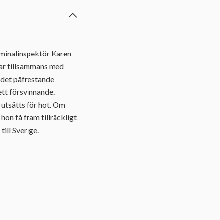
iminalinspektör Karen
mar tillsammans med
n det påfrestande
ett försvinnande.
n utsätts för hot. Om
hon få fram tillräckligt
ill Sverige.