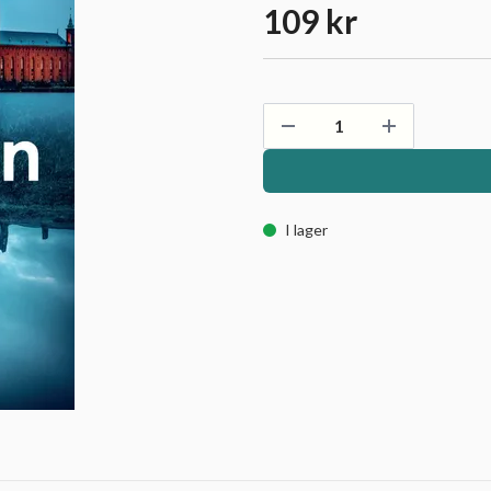
109 kr
I lager