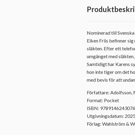
Produktbeskri
Nominerad till Svenska
Eiken Friis befinner s
släkten. Efter ett telef
umgänget med släkten, o
Samtidigt har Karens sys
hon inte tiger om det h
med bevis för att undan
Författare: Adolfsson,
Format: Pocket
ISBN: 978914624307
Utgivningsdatum: 202
Förlag: Wahlström & W