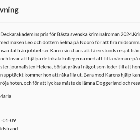
vning
 Deckarakademins pris för Bästa svenska kriminalroman 2024.Kr
ig med maken Leo och dottern Selma på Noorö för att fira midsom
onsamtal från jobbet ser Karen sin chans att få en stunds respit frå
ch lovar att hjälpa de lokala kollegerna med att titta närmare på 
ter, journalisten Helena, börjat gräva i något som leder till att ho
on upptäckt kommer hon att råka illa ut. Bara med Karens hjälp kan 
röja hoten, och för att lyckas måste de lämna Doggerland och resa t
 Maria
6
5-01-09
idstrand