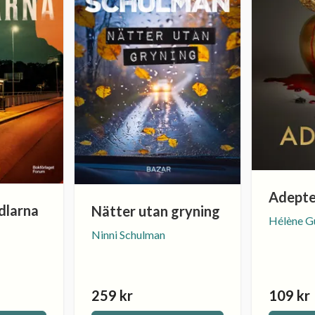
Adepte
dlarna
Nätter utan gryning
Hélène G
Ninni Schulman
259 kr
109 kr