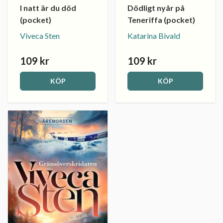
I natt är du död
Dödligt nyår på
(pocket)
Teneriffa (pocket)
Viveca Sten
Katarina Bivald
109 kr
109 kr
KÖP
KÖP