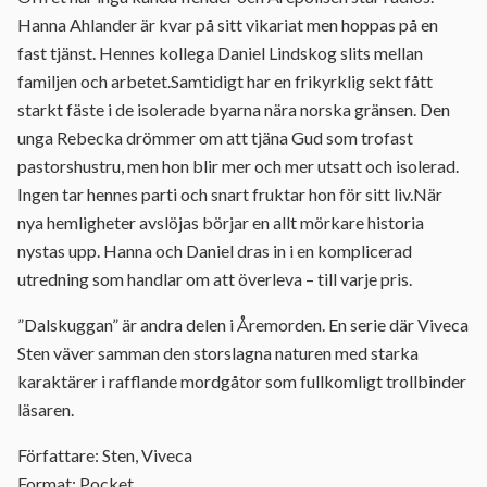
Hanna Ahlander är kvar på sitt vikariat men hoppas på en
fast tjänst. Hennes kollega Daniel Lindskog slits mellan
familjen och arbetet.Samtidigt har en frikyrklig sekt fått
starkt fäste i de isolerade byarna nära norska gränsen. Den
unga Rebecka drömmer om att tjäna Gud som trofast
pastorshustru, men hon blir mer och mer utsatt och isolerad.
Ingen tar hennes parti och snart fruktar hon för sitt liv.När
nya hemligheter avslöjas börjar en allt mörkare historia
nystas upp. Hanna och Daniel dras in i en komplicerad
utredning som handlar om att överleva – till varje pris.
”Dalskuggan” är andra delen i Åremorden. En serie där Viveca
Sten väver samman den storslagna naturen med starka
karaktärer i rafflande mordgåtor som fullkomligt trollbinder
läsaren.
Författare: Sten, Viveca
Format: Pocket