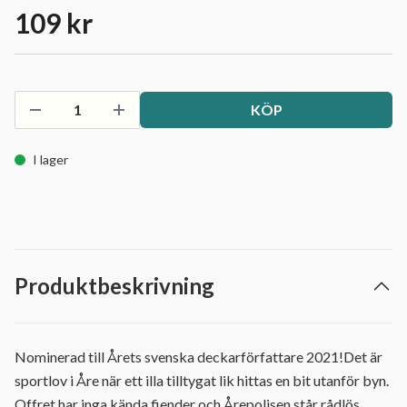
109 kr
KÖP
I lager
Produktbeskrivning
Nominerad till Årets svenska deckarförfattare 2021!Det är
sportlov i Åre när ett illa tilltygat lik hittas en bit utanför byn.
Offret har inga kända fiender och Årepolisen står rådlös.