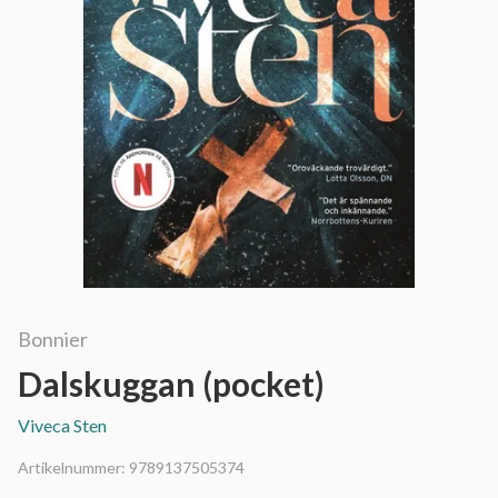
Bonnier
Dalskuggan (pocket)
Viveca Sten
Artikelnummer:
9789137505374