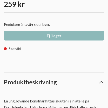
259 kr
Produkten är tyvärr slut i lager.
Ej i lager
Slutsåld
Produktbeskrivning
En ung, lovande konstnär hittas skjuten i sin ateljé på
Drottningholm. I händerna håller han en dödskalle av guld.