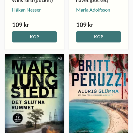
Winsford (pocket)
havet (pocket)
Håkan Nesser
Maria Adolfsson
109 kr
109 kr
KÖP
KÖP