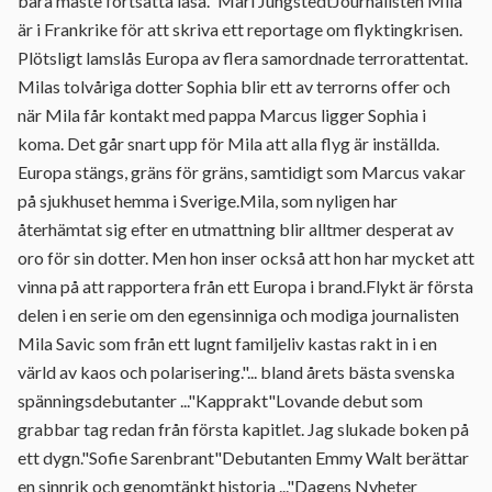
bara måste fortsätta läsa.” Mari JungstedtJournalisten Mila
är i Frankrike för att skriva ett reportage om flyktingkrisen.
Plötsligt lamslås Europa av flera samordnade terrorattentat.
Milas tolvåriga dotter Sophia blir ett av terrorns offer och
när Mila får kontakt med pappa Marcus ligger Sophia i
koma. Det går snart upp för Mila att alla flyg är inställda.
Europa stängs, gräns för gräns, samtidigt som Marcus vakar
på sjukhuset hemma i Sverige.Mila, som nyligen har
återhämtat sig efter en utmattning blir alltmer desperat av
oro för sin dotter. Men hon inser också att hon har mycket att
vinna på att rapportera från ett Europa i brand.Flykt är första
delen i en serie om den egensinniga och modiga journalisten
Mila Savic som från ett lugnt familjeliv kastas rakt in i en
värld av kaos och polarisering."... bland årets bästa svenska
spänningsdebutanter ..."Kapprakt"Lovande debut som
grabbar tag redan från första kapitlet. Jag slukade boken på
ett dygn."Sofie Sarenbrant"Debutanten Emmy Walt berättar
en sinnrik och genomtänkt historia ..."Dagens Nyheter