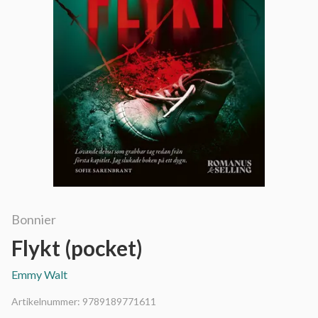
Bonnier
Flykt (pocket)
Emmy Walt
Artikelnummer:
9789189771611