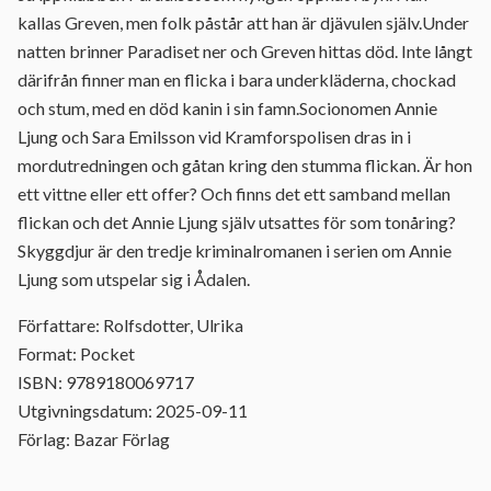
kallas Greven, men folk påstår att han är djävulen själv.Under
natten brinner Paradiset ner och Greven hittas död. Inte långt
därifrån finner man en flicka i bara underkläderna, chockad
och stum, med en död kanin i sin famn.Socionomen Annie
Ljung och Sara Emilsson vid Kramforspolisen dras in i
mordutredningen och gåtan kring den stumma flickan. Är hon
ett vittne eller ett offer? Och finns det ett samband mellan
flickan och det Annie Ljung själv utsattes för som tonåring?
Skyggdjur är den tredje kriminalromanen i serien om Annie
Ljung som utspelar sig i Ådalen.
Författare: Rolfsdotter, Ulrika
Format: Pocket
ISBN: 9789180069717
Utgivningsdatum: 2025-09-11
Förlag: Bazar Förlag