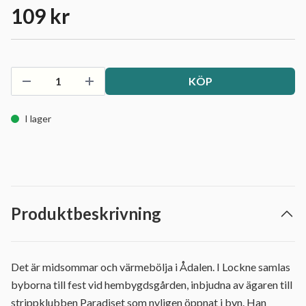
109 kr
KÖP
I lager
Produktbeskrivning
Det är midsommar och värmebölja i Ådalen. I Lockne samlas
byborna till fest vid hembygdsgården, inbjudna av ägaren till
strippklubben Paradiset som nyligen öppnat i byn. Han