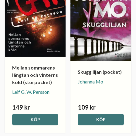
Mellan sommarens
Skuggliljan (pocket)
längtan och vinterns
Johanna Mo
köld (storpocket)
Leif G. W. Persson
149 kr
109 kr
KÖP
KÖP