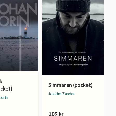
k
Simmaren (pocket)
ocket)
Joakim Zander
eorin
109 kr