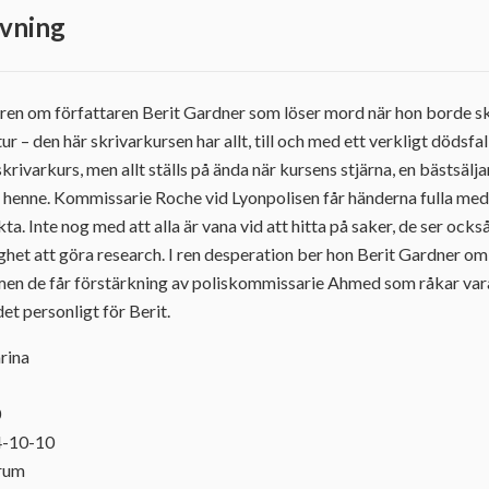
vning
en om författaren Berit Gardner som löser mord när hon borde skri
ur – den här skrivarkursen har allt, till och med ett verkligt dödsfal
skrivarkurs, men allt ställs på ända när kursens stjärna, en bästsäl
 henne. Kommissarie Roche vid Lyonpolisen får händerna fulla med
a. Inte nog med att alla är vana vid att hitta på saker, de ser ocks
het att göra research. I ren desperation ber hon Berit Gardner om h
men de får förstärkning av poliskommissarie Ahmed som råkar vara
et personligt för Berit.
arina
0
4-10-10
orum