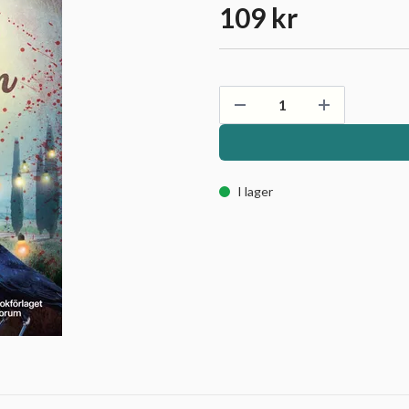
109 kr
I lager