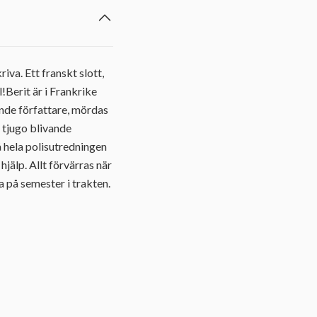
va. Ett franskt slott,
l!Berit är i Frankrike
jande författare, mördas
 tjugo blivande
å hela polisutredningen
jälp. Allt förvärras när
 på semester i trakten.