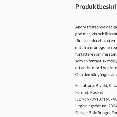
Produktbeskri
Andra fristående deckar
god mat, vin och litterat
för att undervisa på en 
mitt framför ögonen på
författare som misstänkt
som en fantastisk möjlig
ett andra mord begås, 
Och den här gången är d
Författare: Bivald, Kat
Format: Pocket
ISBN: 978913716074
Utgivningsdatum: 202
Förlag: Bokförlaget F