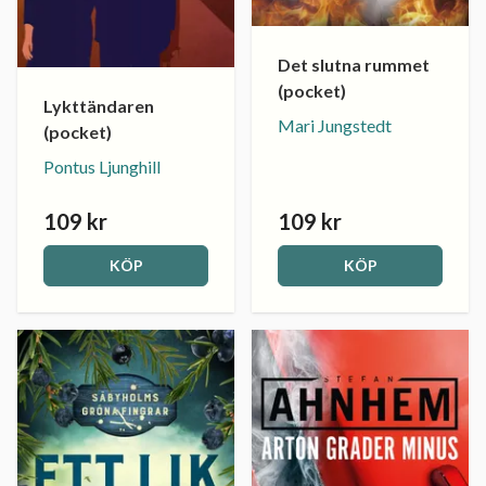
Det slutna rummet
(pocket)
Lykttändaren
Mari Jungstedt
(pocket)
Pontus Ljunghill
109 kr
109 kr
KÖP
KÖP