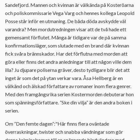
Sandefjord. Mannen och kvinnan är välkända på Kosteröarna
och poliskommissarie Vega Varg och hennes kollega Leopold
Posse står inför en utmaning. De båda döda avskydde väl
varandra? Men mordutredningen visar att de två hade ett
gemensamt förflutet. Många år tidigare var de på samma
konfirmationsläger, som slutade med en brand där kvinnan
fick svåra brännskador. Har det förflutna med morden att
göra eller finns det andra anledningar till att någon ville dem
illa? Ju djupare poliserna gräver, desto tydligare blir det att
inget är som det på ytan verkar vara. Åsa Hellberg är en
välkänd och älskad författare av romaner inom flera genrer.
Med den framgångsrika serien Kostermorden debuterar hon
som spänningsförfattare. ”Ske din vilja” är den andra boken i
serien.
Om ”Den femte dagen”:"Här finns flera oväntade
överraskningar, twister och snabba vändningar som gör
denna kriminalroman till en spännande bladvändare med