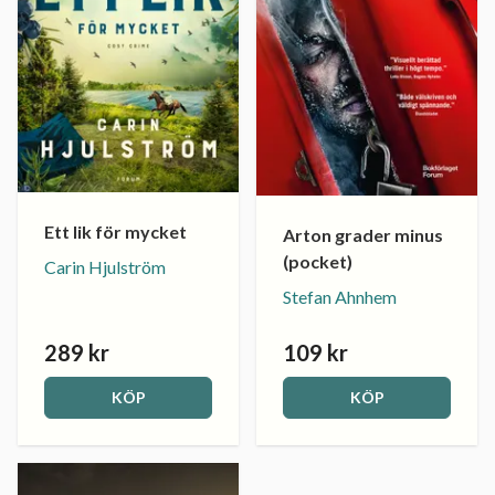
Ett lik för mycket
Arton grader minus
(pocket)
Carin Hjulström
Stefan Ahnhem
289 kr
109 kr
KÖP
KÖP