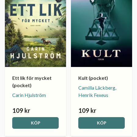
Ett lik för mycket
Kult (pocket)
(pocket)
Camilla Läckberg,
Carin Hjulström
Henrik Fexeus
109 kr
109 kr
KÖP
KÖP