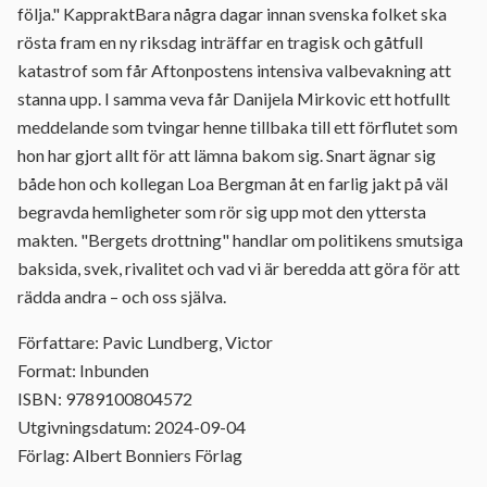
följa." KappraktBara några dagar innan svenska folket ska
rösta fram en ny riksdag inträffar en tragisk och gåtfull
katastrof som får Aftonpostens intensiva valbevakning att
stanna upp. I samma veva får Danijela Mirkovic ett hotfullt
meddelande som tvingar henne tillbaka till ett förflutet som
hon har gjort allt för att lämna bakom sig. Snart ägnar sig
både hon och kollegan Loa Bergman åt en farlig jakt på väl
begravda hemligheter som rör sig upp mot den yttersta
makten. "Bergets drottning" handlar om politikens smutsiga
baksida, svek, rivalitet och vad vi är beredda att göra för att
rädda andra – och oss själva.
Författare: Pavic Lundberg, Victor
Format: Inbunden
ISBN: 9789100804572
Utgivningsdatum: 2024-09-04
Förlag: Albert Bonniers Förlag