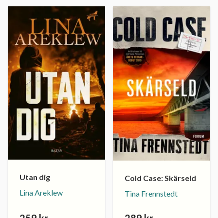
Utan dig
Cold Case: Skärseld
Lina Areklew
Tina Frennstedt
259 kr
289 kr