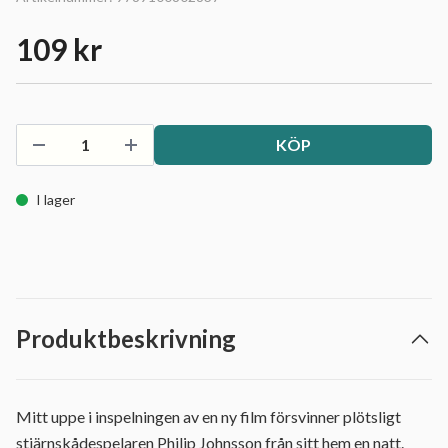
109 kr
KÖP
I lager
Produktbeskrivning
Mitt uppe i inspelningen av en ny film försvinner plötsligt
stjärnskådespelaren Philip Johnsson från sitt hem en natt.