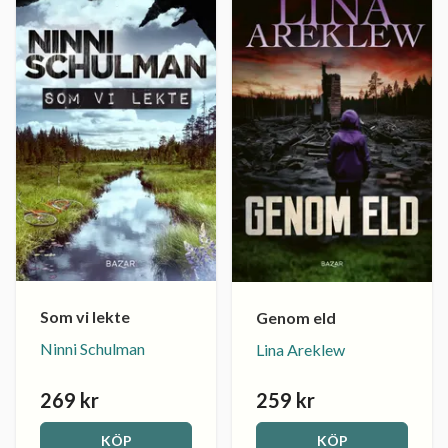
Som vi lekte
Genom eld
Ninni Schulman
Lina Areklew
269 kr
259 kr
KÖP
KÖP