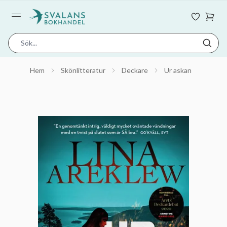
Hem
Skönlitteratur
Deckare
Ur askan