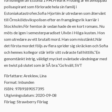
förlisningen av Estonia 1994.Fredrik Fröding är en avhoppad
polisaspirant som förlorade hela sin familj i
Estoniakatastrofen.Sofia Hjortén är utredaren som återvänt
till Örnsköldsvikspolisen efter en framgångsrik karriär i
Stockholm.För femton år sedan hade de en kort romans. Nu
möts de igen i semesterparadiset Ulvön i Höga kusten. Hon
som utredare av ett brutalt mord. Han som misstänkt.När
det första mordet följs av flera sprider sig skräcken och Sofia
och hennes kollegor står inför sitt svåraste fall hittills.“En
genomtänkt intrig, väldigt mycket oväntade vändningar med
en twist på slutet som är SÅ bra.”Go’kväll, SVT
Författare: Areklew, Lina
Format: Inbunden
ISBN: 9789189057395
Utgivningsdatum: 2020-09-08
Förlag: Strawberry Förlag