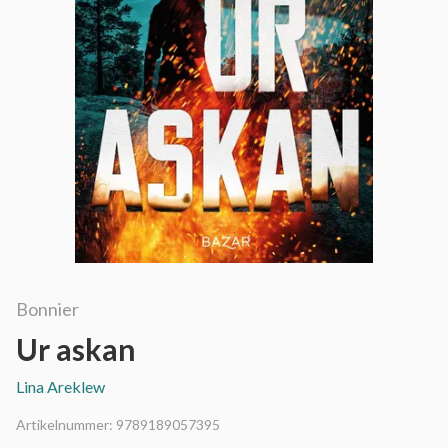
Bonnier
Ur askan
Lina Areklew
Artikelnummer:
9789189057395