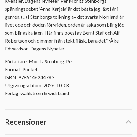
Kvensler, Dagens Nyheter”Per Moritz Stenborgs
spänningsdebut ’Anna Karjala’ är det bästa jag läst i år i
genren. (...) I Stenborgs tolkning av det svarta Norrland är
livet öde och döden förvriden, orden är aska som blir glöd
som blir aska igen. Här finns poesi av Bernt Staf och Alf
Robertson och dimmor från stekt fläsk, bara det.” /Åke
Edwardson, Dagens Nyheter
Författare: Moritz Stenborg, Per
Format: Pocket
ISBN: 9789146244783
Utgivningsdatum: 2026-10-08
Förlag: wahlström & widstrand
Recensioner