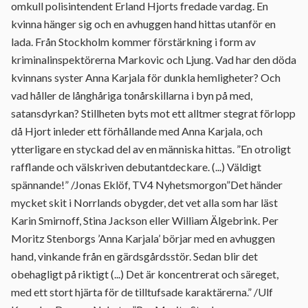
omkull polisintendent Erland Hjorts fredade vardag. En
kvinna hänger sig och en avhuggen hand hittas utanför en
lada. Från Stockholm kommer förstärkning i form av
kriminalinspektörerna Markovic och Ljung. Vad har den döda
kvinnans syster Anna Karjala för dunkla hemligheter? Och
vad håller de långhåriga tonårskillarna i byn på med,
satansdyrkan? Stillheten byts mot ett alltmer stegrat förlopp
då Hjort inleder ett förhållande med Anna Karjala, och
ytterligare en styckad del av en människa hittas. ”En otroligt
rafflande och välskriven debutantdeckare. (...) Väldigt
spännande!” /Jonas Eklöf, TV4 Nyhetsmorgon”Det händer
mycket skit i Norrlands obygder, det vet alla som har läst
Karin Smirnoff, Stina Jackson eller William Älgebrink. Per
Moritz Stenborgs ’Anna Karjala’ börjar med en avhuggen
hand, vinkande från en gärdsgårdsstör. Sedan blir det
obehagligt på riktigt (...) Det är koncentrerat och säreget,
med ett stort hjärta för de tilltufsade karaktärerna.” /Ulf