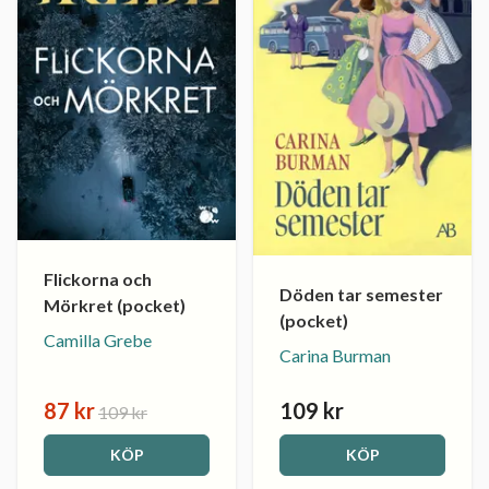
Flickorna och
Döden tar semester
Mörkret (pocket)
(pocket)
Camilla Grebe
Carina Burman
87 kr
109 kr
109 kr
KÖP
KÖP