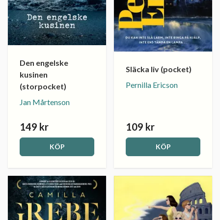
Den engelske
Släcka liv (pocket)
kusinen
Pernilla Ericson
(storpocket)
Jan Mårtenson
149 kr
109 kr
KÖP
KÖP