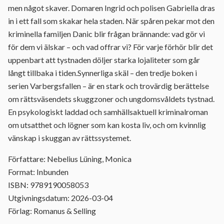
men något skaver. Domaren Ingrid och polisen Gabriella dras
in i ett fall som skakar hela staden. När spåren pekar mot den
kriminella familjen Danic blir frågan brännande: vad gör vi
för dem vi älskar – och vad offrar vi? För varje förhör blir det
uppenbart att tystnaden döljer starka lojaliteter som går
långt tillbaka i tiden.Synnerliga skäl – den tredje boken i
serien Varbergsfallen – är en stark och trovärdig berättelse
om rättsväsendets skuggzoner och ungdomsvåldets tystnad.
En psykologiskt laddad och samhällsaktuell kriminalroman
om utsatthet och lögner som kan kosta liv, och om kvinnlig
vänskap i skuggan av rättssystemet.
Författare: Nebelius Lüning, Monica
Format: Inbunden
ISBN: 9789190058053
Utgivningsdatum: 2026-03-04
Förlag: Romanus & Selling