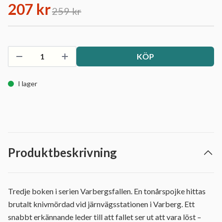
207 kr
259 kr
KÖP
I lager
Produktbeskrivning
Tredje boken i serien Varbergsfallen. En tonårspojke hittas
brutalt knivmördad vid järnvägsstationen i Varberg. Ett
snabbt erkännande leder till att fallet ser ut att vara löst –