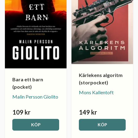
Kärlekens algoritm
Bara ett barn
(storpocket)
(pocket)
Mons Kallentoft
Malin Persson Giolito
109 kr
149 kr
KÖP
KÖP