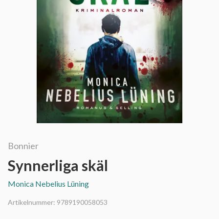
Bonnier
Synnerliga skäl
Monica Nebelius Lüning
Artikelnummer:
9789190058053