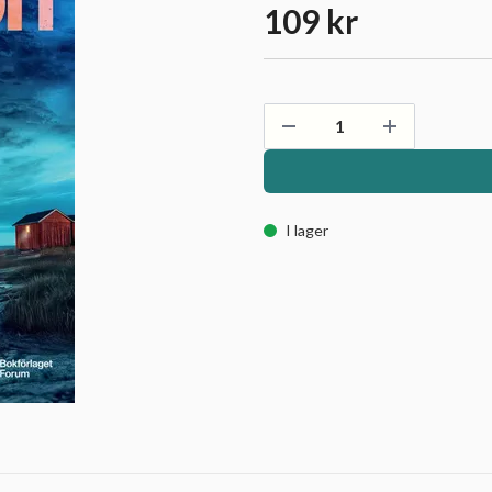
109 kr
I lager