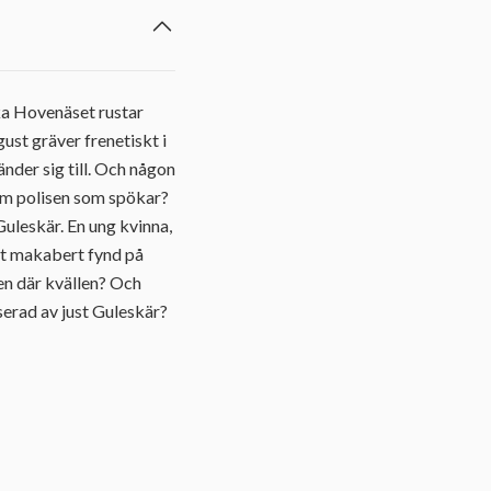
ska Hovenäset rustar
ust gräver frenetiskt i
nder sig till. Och någon
nom polisen som spökar?
Guleskär. En ung kvinna,
tt makabert fynd på
en där kvällen? Och
serad av just Guleskär?