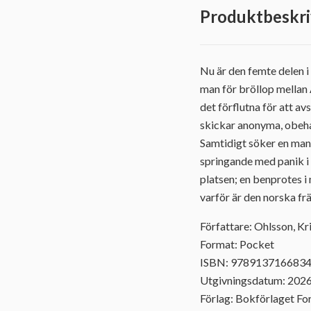
Produktbeskri
Nu är den femte delen i
man för bröllop mellan 
det förflutna för att a
skickar anonyma, obehag
Samtidigt söker en man 
springande med panik i
platsen; en benprotes i
varför är den norska fr
Författare: Ohlsson, Kr
Format: Pocket
ISBN: 978913716683
Utgivningsdatum: 202
Förlag: Bokförlaget F