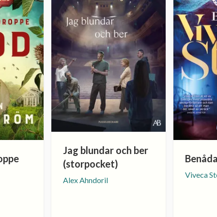
Jag blundar och ber
oppe
Benåda
(storpocket)
Viveca St
Alex Ahndoril