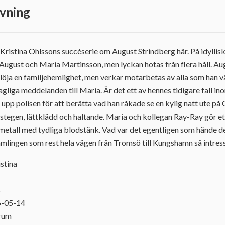
vning
 Kristina Ohlssons succéserie om August Strindberg här. På idylli
August och Maria Martinsson, men lyckan hotas från flera håll. Aug
vslöja en familjehemlighet, men verkar motarbetas av alla som han vä
liga meddelanden till Maria. Är det ett av hennes tidigare fall i
upp polisen för att berätta vad han råkade se en kylig natt ute på 
 stegen, lättklädd och haltande. Maria och kollegan Ray-Ray gör e
 metall med tydliga blodstänk. Vad var det egentligen som hände d
ämlingen som rest hela vägen från Tromsö till Kungshamn så intres
istina
4
6-05-14
orum