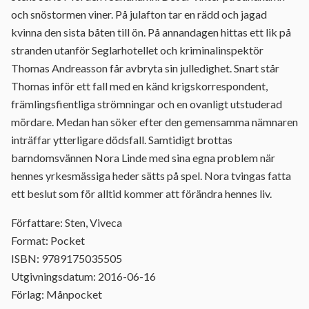
och snöstormen viner. På julafton tar en rädd och jagad
kvinna den sista båten till ön. På annandagen hittas ett lik på
stranden utanför Seglarhotellet och kriminalinspektör
Thomas Andreasson får avbryta sin julledighet. Snart står
Thomas inför ett fall med en känd krigskorrespondent,
främlingsfientliga strömningar och en ovanligt utstuderad
mördare. Medan han söker efter den gemensamma nämnaren
inträffar ytterligare dödsfall. Samtidigt brottas
barndomsvännen Nora Linde med sina egna problem när
hennes yrkesmässiga heder sätts på spel. Nora tvingas fatta
ett beslut som för alltid kommer att förändra hennes liv.
Författare: Sten, Viveca
Format: Pocket
ISBN: 9789175035505
Utgivningsdatum: 2016-06-16
Förlag: Månpocket