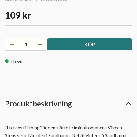
109 kr
KÖP
I lager
Produktbeskrivning
”I farans riktning” är den sjätte kriminalromanen i Viveca
Stens serie Morden i Sandhamn. Det är vinter på Sandhamn