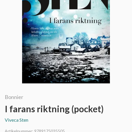
Bonnier
I farans riktning (pocket)
Viveca Sten
Artikelnummer:
9789175035505