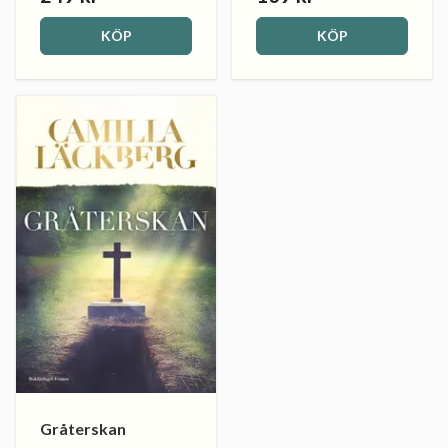
KÖP
KÖP
Gråterskan