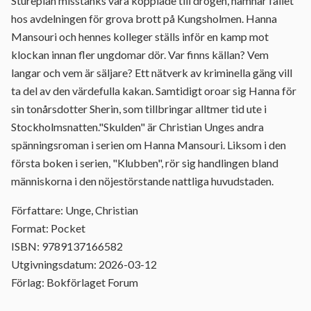
Stureplan misstänks vara kopplade till drogen, hamnar fallet
hos avdelningen för grova brott på Kungsholmen. Hanna
Mansouri och hennes kolleger ställs inför en kamp mot
klockan innan fler ungdomar dör. Var finns källan? Vem
langar och vem är säljare? Ett nätverk av kriminella gäng vill
ta del av den värdefulla kakan. Samtidigt oroar sig Hanna för
sin tonårsdotter Sherin, som tillbringar alltmer tid ute i
Stockholmsnatten."Skulden" är Christian Unges andra
spänningsroman i serien om Hanna Mansouri. Liksom i den
första boken i serien, "Klubben", rör sig handlingen bland
människorna i den nöjestörstande nattliga huvudstaden.
Författare: Unge, Christian
Format: Pocket
ISBN: 9789137166582
Utgivningsdatum: 2026-03-12
Förlag: Bokförlaget Forum