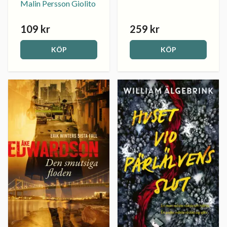
Malin Persson Giolito
109 kr
259 kr
KÖP
KÖP