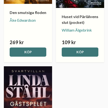
Den smutsiga floden
Huset vid Pärlälvens
Åke Edwardson
slut (pocket)
William Älgebrink
269 kr
109 kr
KÖP
KÖP