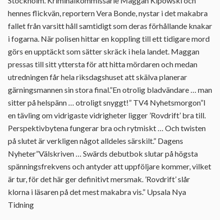
Stockholm. Kriminalkommissarie Maggan Kipowski och
hennes flickvän, reportern Vera Bonde, nystar i det makabra
fallet från varsitt håll samtidigt som deras förhållande knakar
i fogarna. När polisen hittar en koppling till ett tidigare mord
görs en upptäckt som sätter skräck i hela landet. Maggan
pressas till sitt yttersta för att hitta mördaren och medan
utredningen får hela riksdagshuset att skälva planerar
gärningsmannen sin stora final.”En otrolig bladvändare … man
sitter på helspänn … otroligt snyggt!” TV4 Nyhetsmorgon”I
en tävling om vidrigaste vidrigheter ligger ’Rovdrift’ bra till.
Perspektivbytena fungerar bra och rytmiskt … Och twisten
på slutet är verkligen något alldeles särskilt.” Dagens
Nyheter”Välskriven … Swärds debutbok slutar på högsta
spänningsfrekvens och antyder att uppföljare kommer, vilket
är tur, för det här ger definitivt mersmak. ’Rovdrift’ slår
klorna i läsaren på det mest makabra vis.” Upsala Nya
Tidning