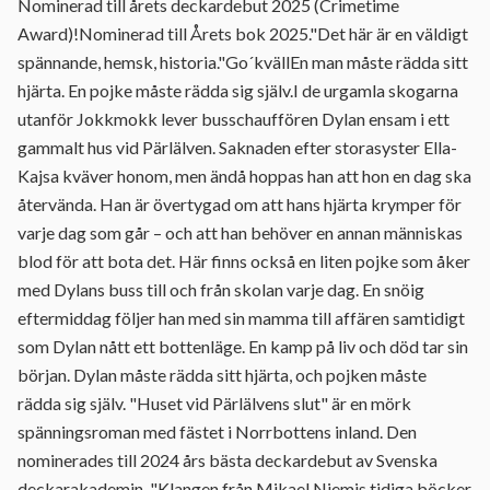
Nominerad till årets deckardebut 2025 (Crimetime
Award)!Nominerad till Årets bok 2025."Det här är en väldigt
spännande, hemsk, historia."Go´kvällEn man måste rädda sitt
hjärta. En pojke måste rädda sig själv.I de urgamla skogarna
utanför Jokkmokk lever busschauffören Dylan ensam i ett
gammalt hus vid Pärlälven. Saknaden efter storasyster Ella-
Kajsa kväver honom, men ändå hoppas han att hon en dag ska
återvända. Han är övertygad om att hans hjärta krymper för
varje dag som går – och att han behöver en annan människas
blod för att bota det. Här finns också en liten pojke som åker
med Dylans buss till och från skolan varje dag. En snöig
eftermiddag följer han med sin mamma till affären samtidigt
som Dylan nått ett bottenläge. En kamp på liv och död tar sin
början. Dylan måste rädda sitt hjärta, och pojken måste
rädda sig själv. "Huset vid Pärlälvens slut" är en mörk
spänningsroman med fästet i Norrbottens inland. Den
nominerades till 2024 års bästa deckardebut av Svenska
deckarakademin. "Klangen från Mikael Niemis tidiga böcker