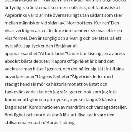
är tydlig, skräcktematiken mer realistisk, det fantastiska i
Älgebrinks värld är inte övernaturligt utan sådant som sker
mellan människor vid sidan av."Norrbottens-Kuriren"Den
visar verkligen att en deckare inte behöver skrivas efter en
viss formel. Den är sorglig och allvarlig och berättas på ett
nytt sätt. Jag tycker den förtjänar all
uppmärksamhet."Aftonbladet"Underbar läsning, en av årets
absolut bästa debuter.”Kapprakt"Språket är bland det
vackrare man hittar i genren, och det håller sig tätt intill sina
huvudpersoner."Dagens Nyheter"Älgebrink leder med
stadigt hand sin mörka historia mot ett oväntat och
tankeväckande slut och jag slår igen en bok som jag inte
kommer att glömma på mycket, mycket länge."Skånska
Dagbladet"Kombinationen av mardröm och vardagsdetaljer,
ömklighet och mord, är ändå lätt att läsa, tack vare den
stillsamma empatin."Borås Tidning