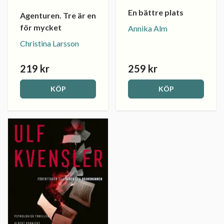
En bättre plats
Agenturen. Tre är en
för mycket
Annika Alm
Christina Larsson
219 kr
259 kr
KÖP
KÖP