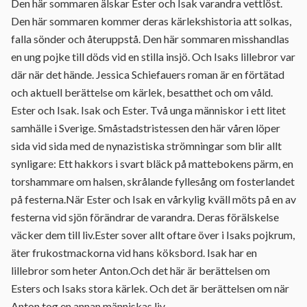
Den här sommaren älskar Ester och Isak varandra vettlöst.
Den här sommaren kommer deras kärlekshistoria att solkas,
falla sönder och återuppstå. Den här sommaren misshandlas
en ung pojke till döds vid en stilla insjö. Och Isaks lillebror var
där när det hände. Jessica Schiefauers roman är en förtätad
och aktuell berättelse om kärlek, besatthet och om våld.
Ester och Isak. Isak och Ester. Två unga människor i ett litet
samhälle i Sverige. Småstadstristessen den här våren löper
sida vid sida med de nynazistiska strömningar som blir allt
synligare: Ett hakkors i svart bläck på mattebokens pärm, en
torshammare om halsen, skrålande fyllesång om fosterlandet
på festerna.När Ester och Isak en vårkylig kväll möts på en av
festerna vid sjön förändrar de varandra. Deras förälskelse
väcker dem till liv.Ester sover allt oftare över i Isaks pojkrum,
äter frukostmackorna vid hans köksbord. Isak har en
lillebror som heter Anton.Och det här är berättelsen om
Esters och Isaks stora kärlek. Och det är berättelsen om när
Anton tog en annan människas liv.