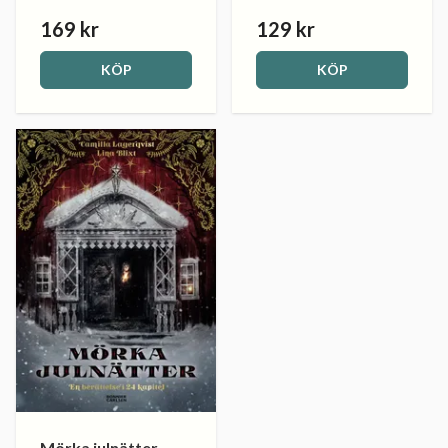
169 kr
129 kr
KÖP
KÖP
Mörka julnätter