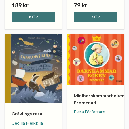
189 kr
79 kr
KÖP
KÖP
Minibarnkammarboken.
Promenad
Flera Författare
Grävlings resa
Cecilia Heikkilä