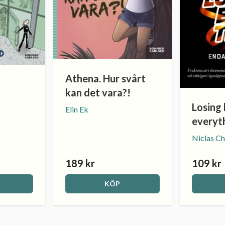
Athena. Hur svårt
kan det vara?!
Losing 
Elin Ek
everyt
Niclas Ch
189 kr
109 kr
KÖP