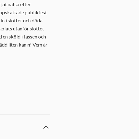
jat nafsa efter
 uppskattade publikfest
in i slottet och döda
 plats utanför slottet
 en sköld i tassen och
lädd liten kanin! Vem är