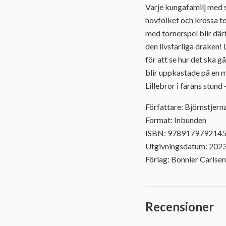
Varje kungafamilj med s
hovfolket och krossa to
med tornerspel blir därf
den livsfarliga draken! 
för att se hur det ska 
blir uppkastade på en my
Lillebror i farans stund
Författare: Björnstjern
Format: Inbunden
ISBN: 978917979214
Utgivningsdatum: 202
Förlag: Bonnier Carlsen
Recensioner