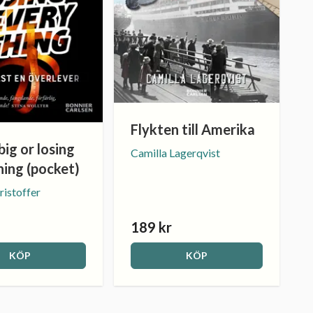
Flykten till Amerika
big or losing
Camilla Lagerqvist
hing (pocket)
ristoffer
189 kr
KÖP
KÖP