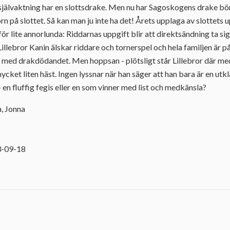
jälvaktning har en slottsdrake. Men nu har Sagoskogens drake bör
rn på slottet. Så kan man ju inte ha det! Årets upplaga av slottets
ör lite annorlunda: Riddarnas uppgift blir att direktsändning ta sig 
Lillebror Kanin älskar riddare och tornerspel och hela familjen är på
gå med drakdödandet. Men hoppsan - plötsligt står Lillebror där med
cket liten häst. Ingen lyssnar när han säger att han bara är en utk
 - en fluffig fegis eller en som vinner med list och medkänsla?
a, Jonna
5
3-09-18