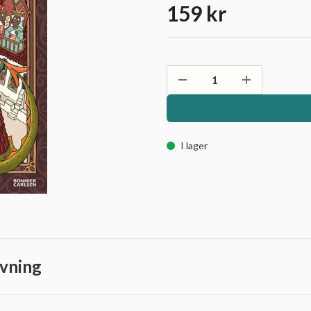
159 kr
I lager
vning