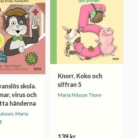
Knorr, Koko och
siffran 5
vanslös skola.
ar, virus och
Maria Nilsson Thore
ätta händerna
utsson, Maria
g
139 kr