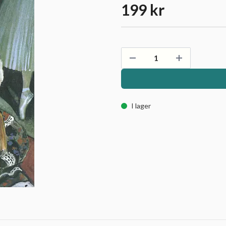
199 kr
I lager