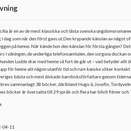
vning
ilia är en av de mest klassiska och lästa svenska ungdomsromaner
ig i dag som när den först gavs ut.Den krypande känslan av något of
yggen på henne. När kände hon den känslan för första gången? Det
rs i våningen, de underliga telefonsamtalen, den sorgsna dockan o
hunden Ludde drar med henne så fort de går ut – vad betyder allt 
 upp för henne att någon utanför tid och rum kanske söker kont
veriges bästa och mest älskade barnboksförfattare genom tidern
h skrev sammanlagt 38 böcker, däribland Hugo & Josefin, Tordyveln
s böcker är översatta till 29 språk och flera har blivit filmer och 
a
5
2-04-11