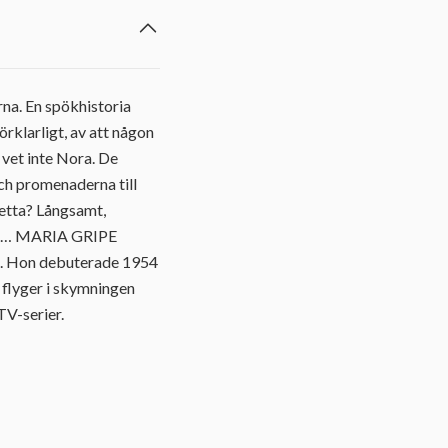
na. En spökhistoria
örklarligt, av att någon
 vet inte Nora. De
ch promenaderna till
detta? Långsamt,
akt … MARIA GRIPE
a. Hon debuterade 1954
 flyger i skymningen
TV-serier.