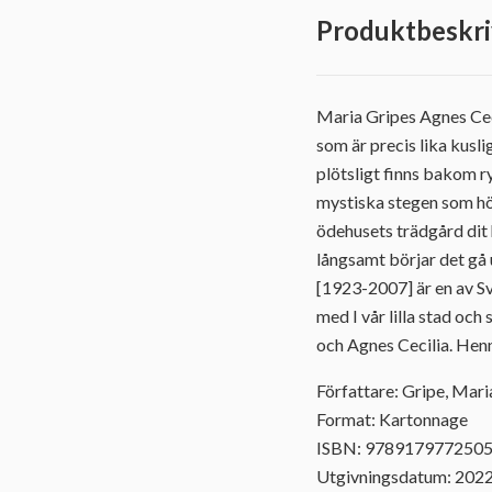
Produktbeskri
Maria Gripes Agnes Cec
som är precis lika kusl
plötsligt finns bakom r
mystiska stegen som hö
ödehusets trädgård dit 
långsamt börjar det gå
[1923-2007] är en av S
med I vår lilla stad oc
och Agnes Cecilia. Henne
Författare: Gripe, Mari
Format: Kartonnage
ISBN: 978917977250
Utgivningsdatum: 202