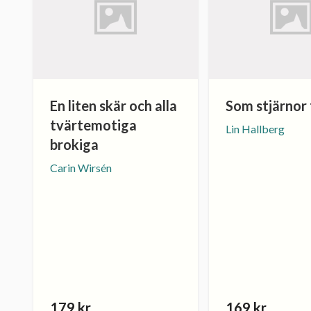
En liten skär och alla
Som stjärnor 
tvärtemotiga
Lin Hallberg
brokiga
Carin Wirsén
179 kr
169 kr