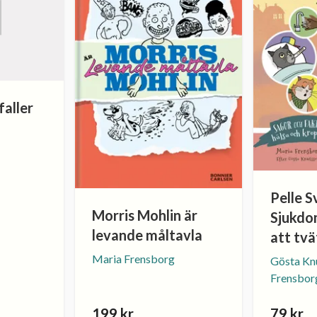
faller
Pelle S
Morris Mohlin är
Sjukdom
levande måltavla
att tv
Maria Frensborg
Gösta Kn
Frensbor
199 kr
79 kr