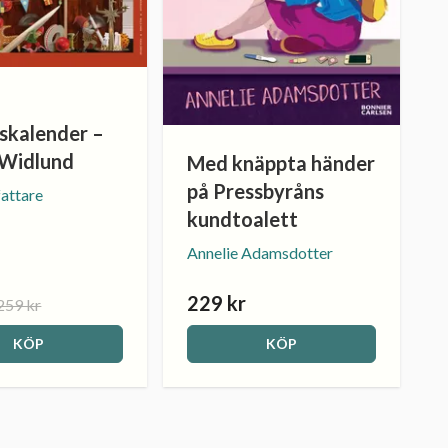
skalender –
 Widlund
Med knäppta händer
på Pressbyråns
fattare
kundtoalett
Annelie Adamsdotter
229 kr
259 kr
KÖP
KÖP