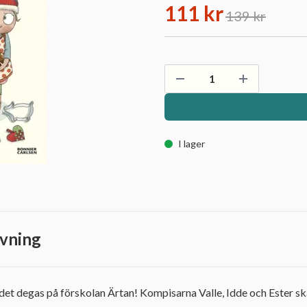
111 kr
139 kr
I lager
vning
 det degas på förskolan Ärtan! Kompisarna Valle, Idde och Ester 