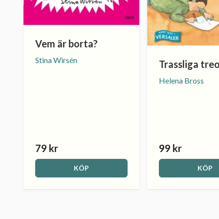
Vem är borta?
Stina Wirsén
Trassliga tre
Helena Bross
79 kr
99 kr
KÖP
KÖP