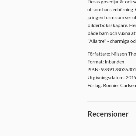
Deras gosedjur är också
ut som hans enhörning. 
ju ingen form som ser u
bilderboksskapare. Hen
både barn och vuxna att 
"Alla tre" - charmiga o
Författare: Nilsson Th
Format: Inbunden
ISBN: 978917803630
Utgivningsdatum: 201
Förlag: Bonnier Carlsen
Recensioner