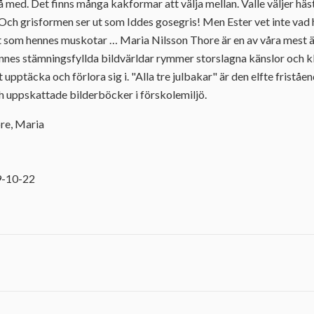
 med. Det finns många kakformar att välja mellan. Valle väljer häst
Och grisformen ser ut som Iddes gosegris! Men Ester vet inte vad h
t som hennes muskotar … Maria Nilsson Thore är en av våra mest ä
nes stämningsfyllda bildvärldar rymmer storslagna känslor och kl
upptäcka och förlora sig i. "Alla tre julbakar" är den elfte friståe
ch uppskattade bilderböcker i förskolemiljö.
ore, Maria
1
9-10-22