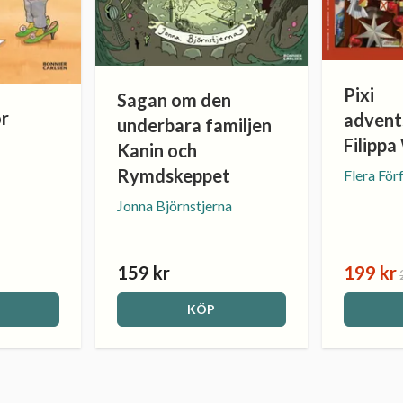
Pixi
Sagan om den
or
advent
underbara familjen
Filippa
Kanin och
Rymdskeppet
Flera För
Jonna Björnstjerna
159 kr
199 kr
KÖP