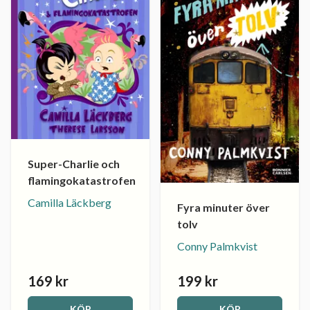
Super-Charlie och
flamingokatastrofen
Camilla Läckberg
Fyra minuter över
tolv
Conny Palmkvist
169 kr
199 kr
KÖP
KÖP