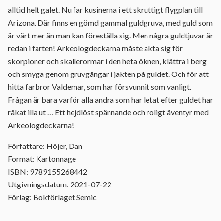
alltid helt galet. Nu far kusinerna i ett skruttigt flygplan till
Arizona. Där finns en gömd gammal guldgruva, med guld som
är värt mer än man kan föreställa sig. Men några guldtjuvar är
redan i farten! Arkeologdeckarna måste akta sig för
skorpioner och skallerormar i den heta öknen, klättra i berg
och smyga genom gruvgångar i jakten på guldet. Och för att
hitta farbror Valdemar, som har försvunnit som vanligt.
Frågan är bara varför alla andra som har letat efter guldet har
råkat illa ut … Ett hejdlöst spännande och roligt äventyr med
Arkeologdeckarna!
Författare: Höjer, Dan
Format: Kartonnage
ISBN: 9789155268442
Utgivningsdatum: 2021-07-22
Förlag: Bokförlaget Semic