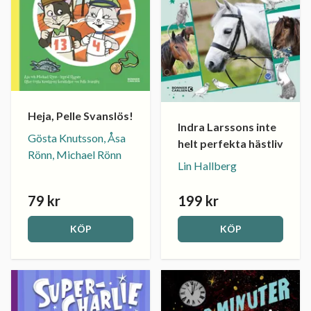
Heja, Pelle Svanslös!
Indra Larssons inte
Gösta Knutsson, Åsa
helt perfekta hästliv
Rönn, Michael Rönn
Lin Hallberg
79 kr
199 kr
KÖP
KÖP