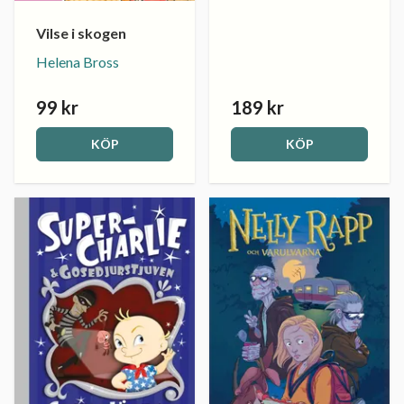
Vilse i skogen
Helena Bross
99 kr
189 kr
KÖP
KÖP