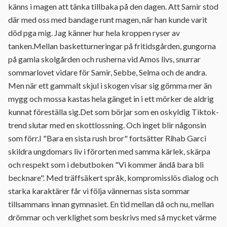
känns i magen att tänka tillbaka på den dagen. Att Samir stod
där med oss med bandage runt magen, när han kunde varit
död pga mig. Jag känner hur hela kroppen ryser av
tanken.Mellan basketturneringar på fritidsgården, gungorna
på gamla skolgården och rusherna vid Amos livs, snurrar
sommarlovet vidare för Samir, Sebbe, Selma och de andra.
Men när ett gammalt skjul i skogen visar sig gömma mer än
mygg och mossa kastas hela gänget in i ett mörker de aldrig
kunnat föreställa sig.Det som börjar som en oskyldig Tiktok-
trend slutar med en skottlossning. Och inget blir någonsin
som förr.I "Bara en sista rush bror" fortsätter Rihab Garci
skildra ungdomars liv i förorten med samma kärlek, skärpa
och respekt som i debutboken "Vi kommer ändå bara bli
becknare". Med träffsäkert språk, kompromisslös dialog och
starka karaktärer får vi följa vännernas sista sommar
tillsammans innan gymnasiet. En tid mellan då och nu, mellan
drömmar och verklighet som beskrivs med så mycket värme