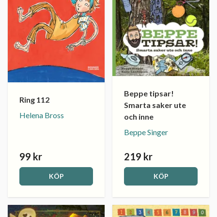
Beppe tipsar!
Ring 112
Smarta saker ute
Helena Bross
och inne
Beppe Singer
99 kr
219 kr
KÖP
KÖP