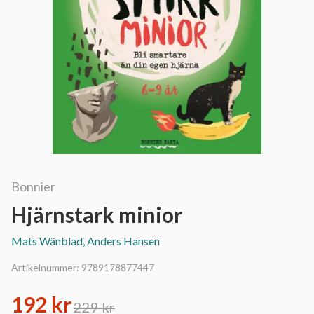
Bonnier
Hjärnstark minior
Mats Wänblad, Anders Hansen
Artikelnummer:
9789178877447
192 kr
229 kr