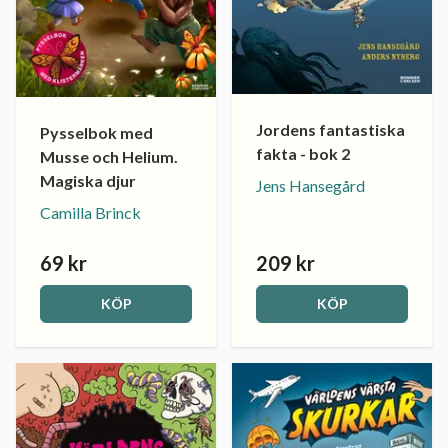
Jordens fantastiska
Pysselbok med
fakta - bok 2
Musse och Helium.
Magiska djur
Jens Hansegård
Camilla Brinck
69 kr
209 kr
KÖP
KÖP