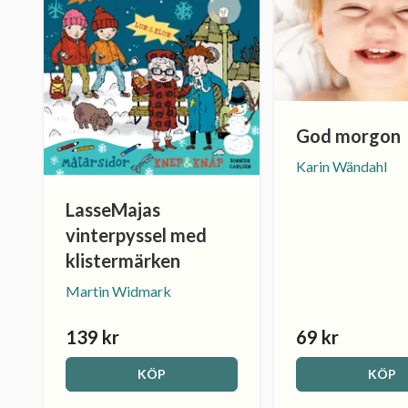
God morgon
Karin Wändahl
LasseMajas
vinterpyssel med
klistermärken
Martin Widmark
139 kr
69 kr
KÖP
KÖP