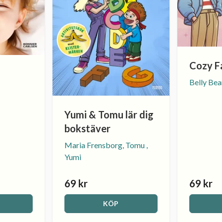
Cozy F
Belly Be
Yumi & Tomu lär dig
bokstäver
Maria Frensborg, Tomu ,
Yumi
69 kr
69 kr
KÖP