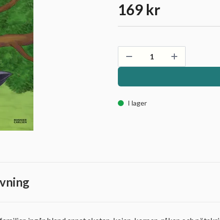
169 kr
I lager
vning