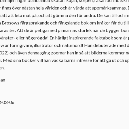
familjen ingår bland annat skatan, kajan, korpen, råkan och nötskri
r finns över nästan hela världen och är värda att uppmärksammas. 
 sätt att leta mat på, och att gömma den för andra. De kan till och 
an Brosows färgsprakande och fängslande bok om kråkor får du till
parasiter. Att de är petiga med pinnarnas storlek när de bygger bon.
 vänster- eller högerögda! En härligt inspirerande faktabok som är 
w är formgivare, illustratör och naturnörd! Han debuterade med d
22) och även denna gång zoomar han in så att bilderna kommer nä
r. Med sina böcker vill han väcka barns intresse för att gå ut och 
en.
han
5
3-03-06