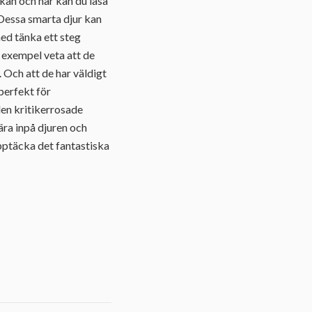
kan och här kan du läsa
Dessa smarta djur kan
med tänka ett steg
 exempel veta att de
 Och att de har väldigt
perfekt för
en kritikerrosade
ra inpå djuren och
upptäcka det fantastiska