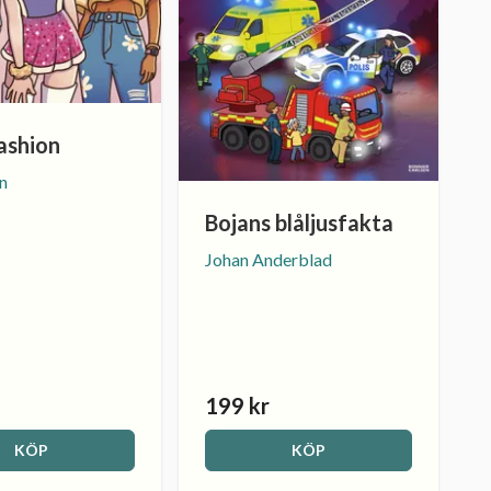
ashion
an
Bojans blåljusfakta
Johan Anderblad
199 kr
KÖP
KÖP