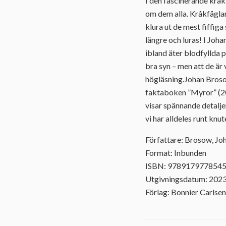
I den fascinerande kråk
om dem alla. Kråkfågla
klura ut de mest fiffiga
längre och luras! I Joh
ibland äter blodfyllda 
bra syn – men att de är
högläsning.Johan Broso
faktaboken ”Myror” (20
visar spännande detalje
vi har alldeles runt knut
Författare: Brosow, Jo
Format: Inbunden
ISBN: 978917977854
Utgivningsdatum: 202
Förlag: Bonnier Carlsen