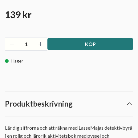
139 kr
KÖP
I lager
Produktbeskrivning
Lär dig siffrorna och att räkna med LasseMajas detektivbyrå
i en rolig och lärorik aktivitetsbok med pyssel och