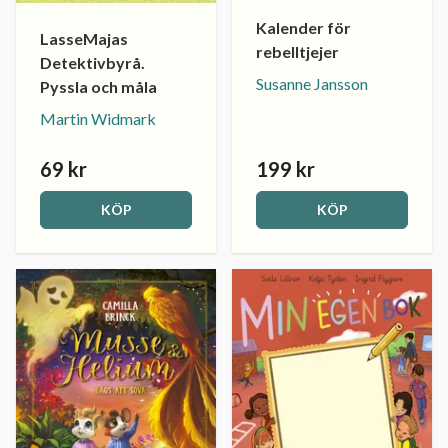
Kalender för
LasseMajas
rebelltjejer
Detektivbyrå.
Susanne Jansson
Pyssla och måla
Martin Widmark
69 kr
199 kr
KÖP
KÖP