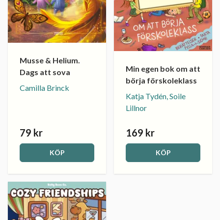
Musse & Helium.
Min egen bok om att
Dags att sova
börja förskoleklass
Camilla Brinck
Katja Tydén, Soile
Lillnor
79 kr
169 kr
KÖP
KÖP