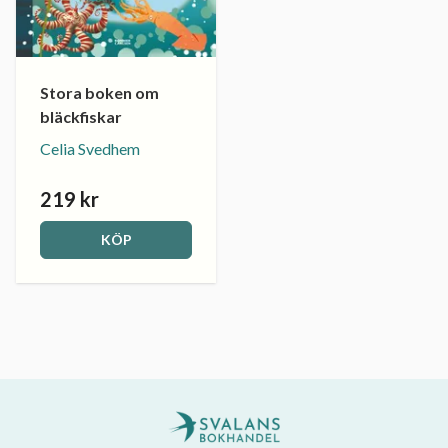
Stora boken om
bläckfiskar
Celia Svedhem
219 kr
KÖP