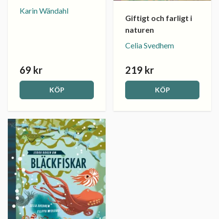
Karin Wändahl
Giftigt och farligt i
naturen
Celia Svedhem
69 kr
219 kr
KÖP
KÖP