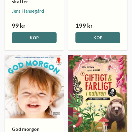
skatter
Jens Hansegård
99 kr
199 kr
KÖP
KÖP
God morgon