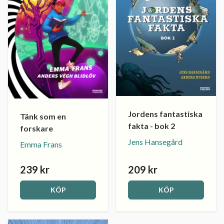
Jordens fantastiska
Tänk som en
fakta - bok 2
forskare
Jens Hansegård
Emma Frans
239 kr
209 kr
KÖP
KÖP