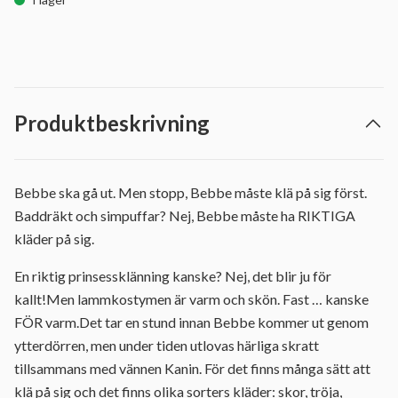
Produktbeskrivning
Bebbe ska gå ut. Men stopp, Bebbe måste klä på sig först.
Baddräkt och simpuffar? Nej, Bebbe måste ha RIKTIGA
kläder på sig.
En riktig prinsessklänning kanske? Nej, det blir ju för
kallt!Men lammkostymen är varm och skön. Fast … kanske
FÖR varm.Det tar en stund innan Bebbe kommer ut genom
ytterdörren, men under tiden utlovas härliga skratt
tillsammans med vännen Kanin. För det finns många sätt att
klä på sig och det finns olika sorters kläder: skor, tröja,