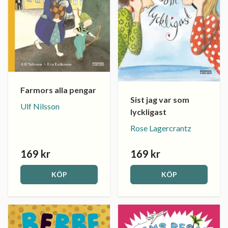
Farmors alla pengar
Sist jag var som
Ulf Nilsson
lyckligast
Rose Lagercrantz
169 kr
169 kr
KÖP
KÖP