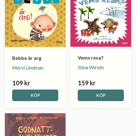
Vems resa?
Bebbe är arg
Stina Wirsén
Mervi Lindman
109 kr
159 kr
KÖP
KÖP