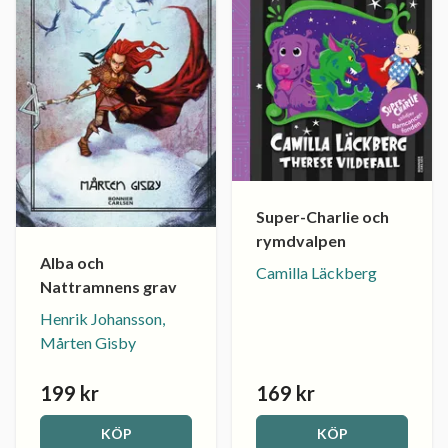
Super-Charlie och
rymdvalpen
Alba och
Camilla Läckberg
Nattramnens grav
Henrik Johansson,
Mårten Gisby
199 kr
169 kr
KÖP
KÖP