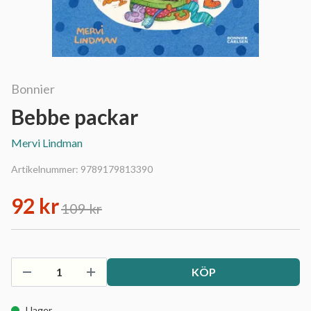
Bonnier
Bebbe packar
Mervi Lindman
Artikelnummer:
9789179813390
92 kr
109 kr
KÖP
I lager