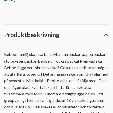
Produktbeskrivning
Bebbes familj ska resa bort. Mamma packar, pappa packar,
storasyster packar. Bebbe vill också packa! Men vad ska
Bebbe lägga ner i sin lilla väska? Gosedjur, tandborste, något
att äta, flera gosedjur! Det är många saker som ska följa med
på semester. Men hallå ... Bebbe vill ju också följa med! Finns
det någon plats kvar i väskan?Titta, läs och skratta
tillsammans med Mervi Lindmans härligt pigga bebis. I ett
greppvänligt format ryms glädje, små överraskningar, knas
och bus. MERVI LINDMAN är en illustratör och författare