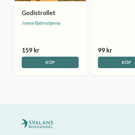
Godistrollet
Jonna Björnstjerna
159 kr
99 kr
KÖP
KÖP