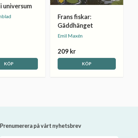
 i universum
Frans fiskar:
nblad
Gäddhänget
Emil Maxén
209 kr
KÖP
KÖP
Prenumerera på vårt nyhetsbrev