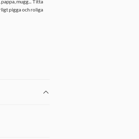
, pappa, mugg... Titta
igt pigga och roliga