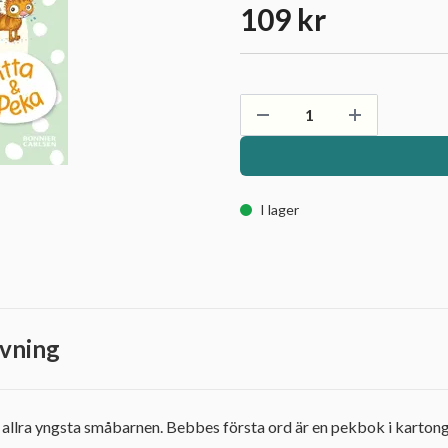
109 kr
I lager
vning
e allra yngsta småbarnen. Bebbes första ord är en pekbok i karton