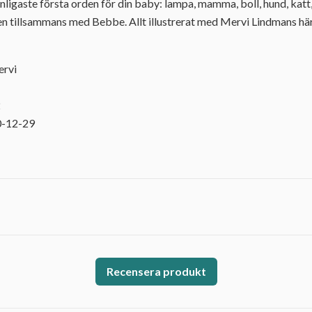
anligaste första orden för din baby: lampa, mamma, boll, hund, katt
n tillsammans med Bebbe. Allt illustrerat med Mervi Lindmans härl
ervi
2
0-12-29
Recensera produkt