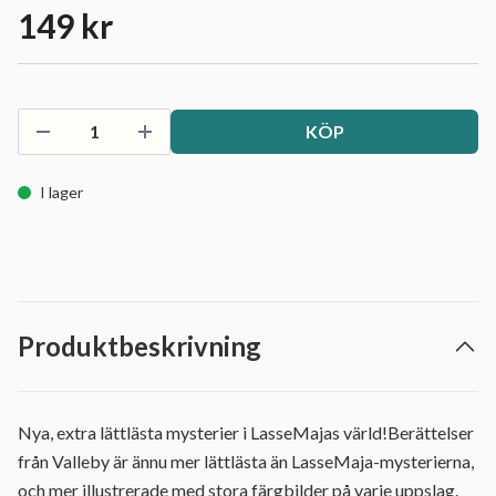
149 kr
KÖP
I lager
Produktbeskrivning
Nya, extra lättlästa mysterier i LasseMajas värld!Berättelser
från Valleby är ännu mer lättlästa än LasseMaja-mysterierna,
och mer illustrerade med stora färgbilder på varje uppslag.