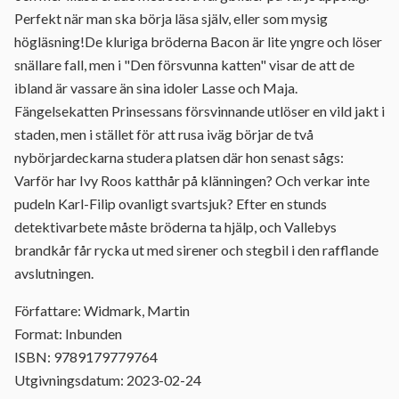
Perfekt när man ska börja läsa själv, eller som mysig
högläsning!De kluriga bröderna Bacon är lite yngre och löser
snällare fall, men i "Den försvunna katten" visar de att de
ibland är vassare än sina idoler Lasse och Maja.
Fängelsekatten Prinsessans försvinnande utlöser en vild jakt i
staden, men i stället för att rusa iväg börjar de två
nybörjardeckarna studera platsen där hon senast sågs:
Varför har Ivy Roos katthår på klänningen? Och verkar inte
pudeln Karl-Filip ovanligt svartsjuk? Efter en stunds
detektivarbete måste bröderna ta hjälp, och Vallebys
brandkår får rycka ut med sirener och stegbil i den rafflande
avslutningen.
Författare: Widmark, Martin
Format: Inbunden
ISBN: 9789179779764
Utgivningsdatum: 2023-02-24