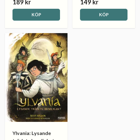
189 kr
149 kr
KÖP
KÖP
Ylvania: Lysande