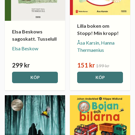
Lilla boken om
Elsa Beskows
Stopp! Min kropp!
sagoskatt. Tusselull
Åsa Karsin, Hanna
Elsa Beskow
Thermaenius
299 kr
151 kr
199 kr
KÖP
KÖP