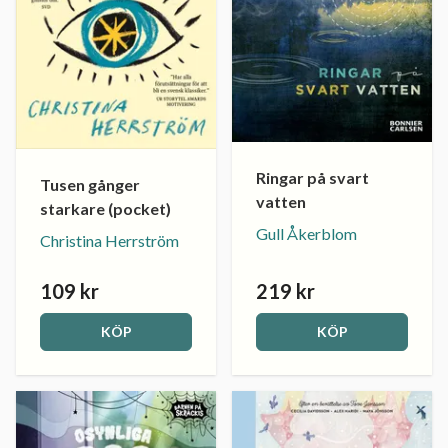
Ringar på svart
Tusen gånger
vatten
starkare (pocket)
Gull Åkerblom
Christina Herrström
109 kr
219 kr
KÖP
KÖP