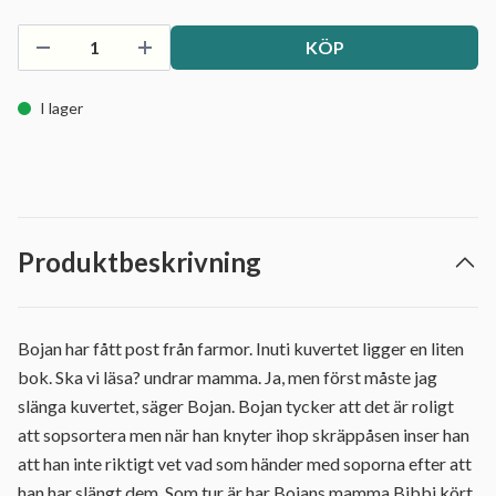
KÖP
I lager
Produktbeskrivning
Bojan har fått post från farmor. Inuti kuvertet ligger en liten
bok. Ska vi läsa? undrar mamma. Ja, men först måste jag
slänga kuvertet, säger Bojan. Bojan tycker att det är roligt
att sopsortera men när han knyter ihop skräppåsen inser han
att han inte riktigt vet vad som händer med soporna efter att
han har slängt dem. Som tur är har Bojans mamma Bibbi kört