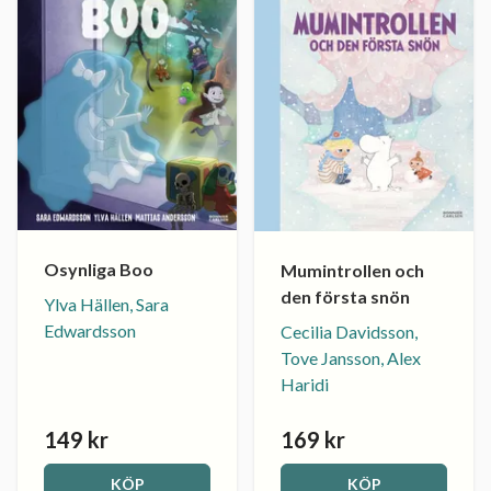
Osynliga Boo
Mumintrollen och
den första snön
Ylva Hällen, Sara
Edwardsson
Cecilia Davidsson,
Tove Jansson, Alex
Haridi
149 kr
169 kr
KÖP
KÖP