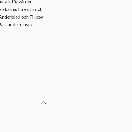
ur att tågvärden
älskarna. En varm och
Anderblad och Filippa
Passar de minsta