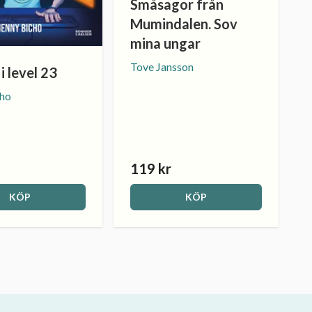
Småsagor från
Mumindalen. Sov
mina ungar
Tove Jansson
i level 23
cho
119 kr
KÖP
KÖP