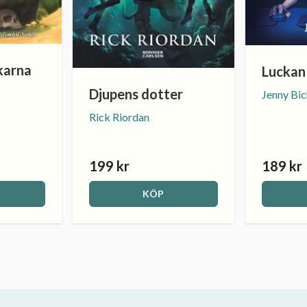
karna
Luckan 
a
Djupens dotter
Jenny Bi
Rick Riordan
199 kr
189 kr
KÖP