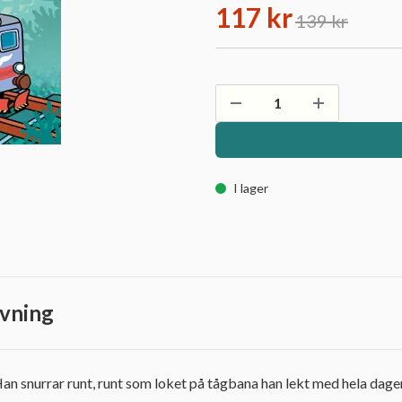
117 kr
139 kr
I lager
vning
an snurrar runt, runt som loket på tågbana han lekt med hela dagen.