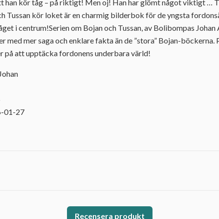
han kör tåg – på riktigt! Men oj! Han har glömt något viktigt … T
h Tussan kör loket är en charmig bilderbok för de yngsta fordons
åget i centrum!Serien om Bojan och Tussan, av Bolibompas Johan 
er med mer saga och enklare fakta än de ”stora” Bojan-böckerna. 
er på att upptäcka fordonens underbara värld!
 Johan
6
6-01-27
Recensera produkt