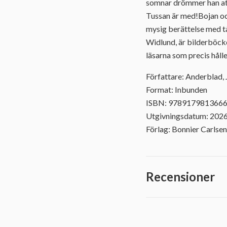
somnar drömmer han att 
Tussan är med!Bojan oc
mysig berättelse med t
Widlund, är bilderböck
läsarna som precis håll
Författare: Anderblad,
Format: Inbunden
ISBN: 978917981366
Utgivningsdatum: 202
Förlag: Bonnier Carlsen
Recensioner