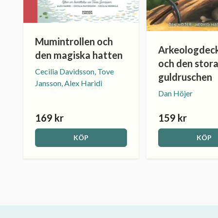
Mumintrollen och
Arkeologdec
den magiska hatten
och den stor
Cecilia Davidsson, Tove
guldruschen
Jansson, Alex Haridi
Dan Höjer
169 kr
159 kr
KÖP
KÖP