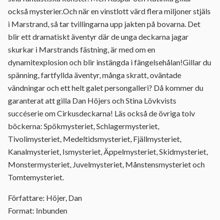
också mysterier.Och när en vinstlott värd flera miljoner stjäls
i Marstrand, så tar tvillingarna upp jakten på bovarna. Det
blir ett dramatiskt äventyr där de unga deckarna jagar
skurkar i Marstrands fästning, är med om en
dynamitexplosion och blir instängda i fängelsehålan!Gillar du
spänning, fartfyllda äventyr, många skratt, oväntade
vändningar och ett helt galet persongalleri? Då kommer du
garanterat att gilla Dan Höjers och Stina Lövkvists
succéserie om Cirkusdeckarna! Läs också de övriga tolv
böckerna: Spökmysteriet, Schlagermysteriet,
Tivolimysteriet, Medeltidsmysteriet, Fjällmysteriet,
Kanalmysteriet, Ismysteriet, Äppelmysteriet, Skidmysteriet,
Monstermysteriet, Juvelmysteriet, Månstensmysteriet och
Tomtemysteriet.
Författare: Höjer, Dan
Format: Inbunden