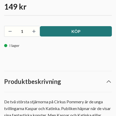
149 kr
KÖP
I lager
Produktbeskrivning
De två största stjärnorna på Cirkus Pommery är de unga
tvillingarna Kaspar och Katinka. Publiken häpnar när de visar
sina fantastiska konster. Men Kaspar och Katinka gillar