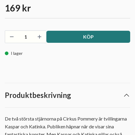
169 kr
KÖP
I lager
Produktbeskrivning
De två största stjärnorna på Cirkus Pommery är tvillingarna
Kaspar och Katinka. Publiken häpnar när de visar sina
fantastiska konster. Men Kaspar och Katinka gillar också