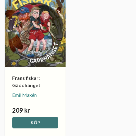
Frans fiskar:
Gäddhänget
Emil Maxén
209 kr
KÖP