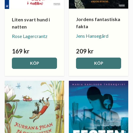
Jordens fantastiska
Liten svart hund i
fakta
natten
Jens Hansegård
Rose Lagercrantz
169 kr
209 kr
KÖP
KÖP