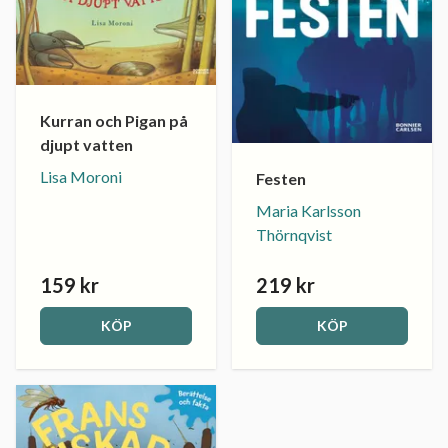
Kurran och Pigan på
djupt vatten
Lisa Moroni
Festen
Maria Karlsson
Thörnqvist
159 kr
219 kr
KÖP
KÖP