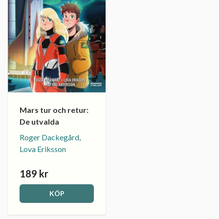
Mars tur och retur:
De utvalda
Roger Dackegård,
Lova Eriksson
189 kr
KÖP