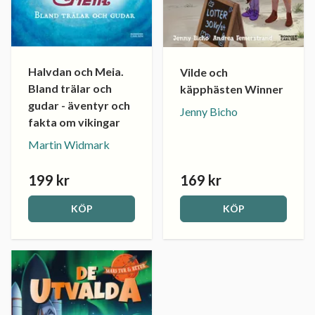
Halvdan och Meia.
Vilde och
Bland trälar och
käpphästen Winner
gudar - äventyr och
Jenny Bicho
fakta om vikingar
Martin Widmark
199 kr
169 kr
KÖP
KÖP