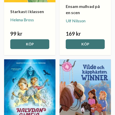
Ensam mullvad på
Starkast i klassen
en scen
Helena Bross
Ulf Nilsson
99 kr
169 kr
KÖP
KÖP