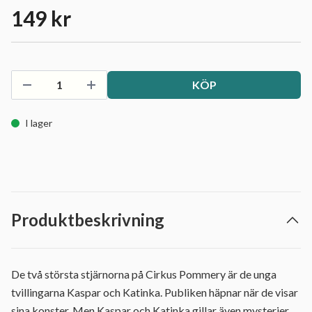
149 kr
KÖP
I lager
Produktbeskrivning
De två största stjärnorna på Cirkus Pommery är de unga
tvillingarna Kaspar och Katinka. Publiken häpnar när de visar
sina konster. Men Kaspar och Katinka gillar även mysterier.