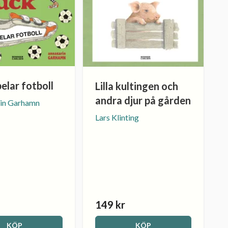
elar fotboll
Lilla kultingen och
andra djur på gården
in Garhamn
Lars Klinting
149 kr
KÖP
KÖP