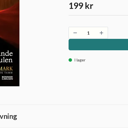
199 kr
I lager
vning