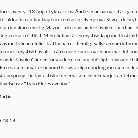
ores äventyr!13-åriga Tyko är slav. Ända sedan han var 4 år gammal
räldralösa pojkar långt ner i en farlig silvergruva. Silvret de bryt
mliga härskaren hertig Mazoo – den dansande djävulen – och hans ö
lting verkar tröstlöst. Men när han får en mystisk lapp med instruk
ns med vännen Julius träffar han ett hemligt sällskap som inform
n mest mystiskt av allt: från en av de andra världarna har det ko
dansande djävulen” är den första delen i en oupphörligt spännande t
 En resa som utsätter honom för livsfarliga uppdrag men som också
tt ursprung. De fantastiska bilderna som inleder varje kapitel medv
levelsen av "Tyko Flores äventyr".
Martin
6
0-08-24