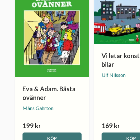
Vi letar kons
bilar
Ulf Nilsson
Eva & Adam. Bästa
ovänner
Måns Gahrton
199 kr
169 kr
KÖP
KÖP