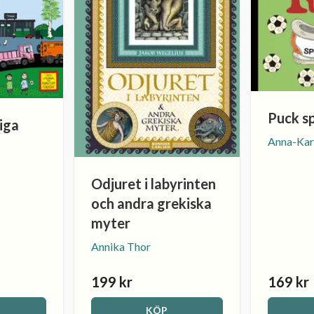
Puck sp
tiga
Anna-Kar
Odjuret i labyrinten
och andra grekiska
myter
Annika Thor
199 kr
169 kr
KÖP