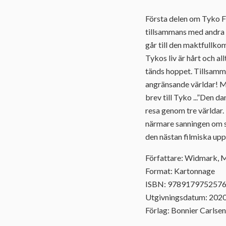
Första delen om Tyko Fl
tillsammans med andra fö
går till den maktfullko
Tykos liv är hårt och al
tänds hoppet. Tillsamma
angränsande världar! Me
brev till Tyko ...”Den 
resa genom tre världar.
närmare sanningen om si
den nästan filmiska upp
Författare: Widmark, 
Format: Kartonnage
ISBN: 978917975257
Utgivningsdatum: 202
Förlag: Bonnier Carlsen