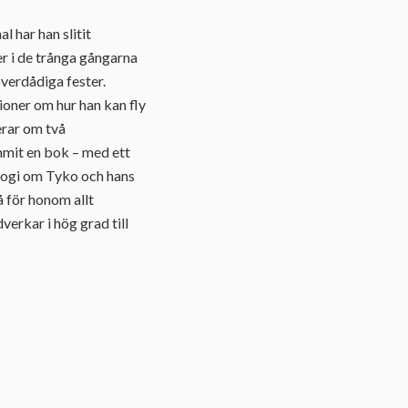
 har han slitit
er i de trånga gångarna
verdådiga fester.
tioner om hur han kan fly
erar om två
mmit en bok – med ett
rilogi om Tyko och hans
 för honom allt
erkar i hög grad till