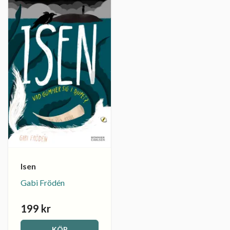
Isen
Gabi Frödén
199 kr
KÖP