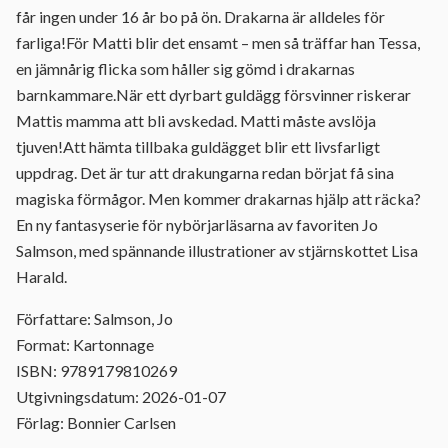
får ingen under 16 år bo på ön. Drakarna är alldeles för
farliga!För Matti blir det ensamt – men så träffar han Tessa,
en jämnårig flicka som håller sig gömd i drakarnas
barnkammare.När ett dyrbart guldägg försvinner riskerar
Mattis mamma att bli avskedad. Matti måste avslöja
tjuven!Att hämta tillbaka guldägget blir ett livsfarligt
uppdrag. Det är tur att drakungarna redan börjat få sina
magiska förmågor. Men kommer drakarnas hjälp att räcka?
En ny fantasyserie för nybörjarläsarna av favoriten Jo
Salmson, med spännande illustrationer av stjärnskottet Lisa
Harald.
Författare: Salmson, Jo
Format: Kartonnage
ISBN: 9789179810269
Utgivningsdatum: 2026-01-07
Förlag: Bonnier Carlsen