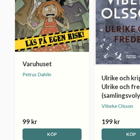
Varuhuset
Petrus Dahlin
Ulrike och kri
Ulrike och fr
(samlingsvol
Vibeke Olsson
99 kr
199 kr
KÖP
KÖP