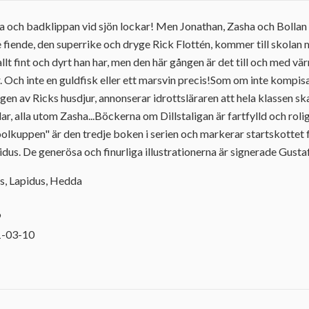
ta och badklippan vid sjön lockar! Men Jonathan, Zasha och Bollan f
fiende, den superrike och dryge Rick Flottén, kommer till skolan
llt fint och dyrt han har, men den här gången är det till och med värr
r. Och inte en guldfisk eller ett marsvin precis!Som om inte kompis
ngen av Ricks husdjur, annonserar idrottsläraren att hela klassen s
r, alla utom Zasha...Böckerna om Dillstaligan är fartfylld och rolig
olkuppen" är den tredje boken i serien och markerar startskottet 
us. De generösa och finurliga illustrationerna är signerade Gusta
ns, Lapidus, Hedda
9
1-03-10