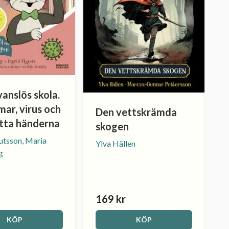
vanslös skola.
ar, virus och
Den vettskrämda
ätta händerna
skogen
utsson, Maria
Ylva Hällen
g
169 kr
KÖP
KÖP