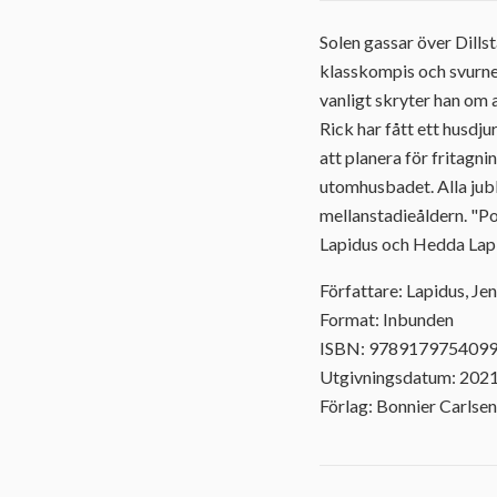
Solen gassar över Dills
klasskompis och svurne 
vanligt skryter han om a
Rick har fått ett husdju
att planera för fritagni
utomhusbadet. Alla jubla
mellanstadieåldern. "Po
Lapidus och Hedda Lapid
Författare: Lapidus, Je
Format: Inbunden
ISBN: 978917975409
Utgivningsdatum: 202
Förlag: Bonnier Carlsen