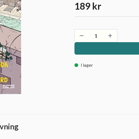
189 kr
I lager
vning