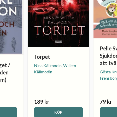
Pelle S
Sjukdom
Torpet
att tv
get /
Nina Källmodin, Willem
Gösta Kn
Källmodin
eden
Frensbor
ym)
189 kr
79 kr
KÖP