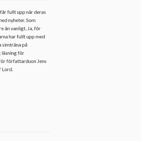
år fullt upp när deras
 med nyheter. Som
e än vanligt. Ja, för
arna har fullt upp med
ka simträna på
 läsning för
för författarduon Jens
f Lord.